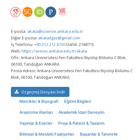
E-posta:
akata@science.ankara.edu.tr
Diğer E-posta:
akatailgaz@gmail.com
İş Telefonu:
+90 312 212 6720
Dahili: 2168715
Web:
https://avesis.ankara.edu.tr/akata
Ofis:
Ankara Üniversitesi Fen Fakültesi Biyoloji Bölümü C Blok,
06100, Tandoğan ANKARA
Posta Adresi:
Ankara Üniversitesi Fen Fakültesi Biyoloji Bölümü C
Blok, 06100, Tandoğan ANKARA
Özgeçmiş Dosyası İndir
Metrikler & Biyografi
Eğitim Bilgileri
Araştırma Alanları
Akademik İdari Deneyim
Yayınlar & Eserler
Proje & Patent & Tasarım
Bilimsel & Mesleki Faaliyetler
Başarılar & Tanınırlık