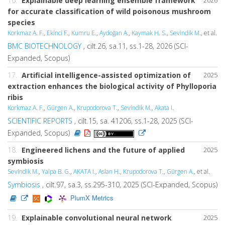
16.
Explainable deep learning ensemble framework
for accurate classification of wild poisonous mushroom
species
Korkmaz A. F.
,
Ekinci F.
,
Kumru E.
,
Aydoğan A.
,
Kaymak H. S.
,
Sevindik M.
, et al.
BMC BIOTECHNOLOGY
, cilt.26, sa.11, ss.1-28, 2026 (SCI-
Expanded, Scopus)
17.
Artificial intelligence-assisted optimization of
2025
extraction enhances the biological activity of Phylloporia
ribis
Korkmaz A. F.
,
Gürgen A.
,
Krupodorova T.
,
Sevindik M.
,
Akata I.
SCIENTIFIC REPORTS
, cilt.15, sa. 41206, ss.1-28, 2025 (SCI-
Expanded, Scopus)
18.
Engineered lichens and the future of applied
2025
symbiosis
Sevindik M.
,
Yalpa B. G.
,
AKATA I.
,
Aslan H.
,
Krupodorova T.
,
Gürgen A.
, et al.
Symbiosis
, cilt.97, sa.3, ss.295-310, 2025 (SCI-Expanded, Scopus)
PlumX Metrics
19.
Explainable convolutional neural network
2025