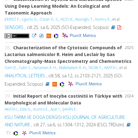
Using Deep Learning Models: An Ecological and
Taxonomic Approach
EKİNCİ F.
,
Ugurlu G.
,
Ozcan G. S.
,
AÇICI K.
,
Asuroglu T.
,
Kumru E.
, et al.
SENSORS
, cilt.25, sa.6, 2025 (SCI-Expanded, Scopus)
PlumX Metrics
38.
Characterization of the Cytotoxic Compounds of
2025
Lactarius salmonicolor
R. Heim and Leclair by Gas
Chromatography-Mass Spectrometry and Chemometrics
Cam D.
,
Cakir C.
,
Karaman A. H.
,
Abdelsalam A. H.
,
SICAK Y.
,
AKATA I.
, et al.
ANALYTICAL LETTERS
, cilt.58, sa.12, ss.2103-2121, 2025 (SCI-
PlumX Metrics
Expanded, Scopus)
39.
Initial Report of
Inocybe
costinitii
in Türkiye with
2024
Morphological and Molecular Data
AKATA I.
,
Edis G.
,
Kumru E.
,
Acar İ.
,
ŞAHİN E.
KSU TARIM VE DOGA DERGISI-KSU JOURNAL OF AGRICULTURE
AND NATURE
, cilt.27, sa.6, ss.1304-1312, 2024 (ESCI, TRDizin)
PlumX Metrics