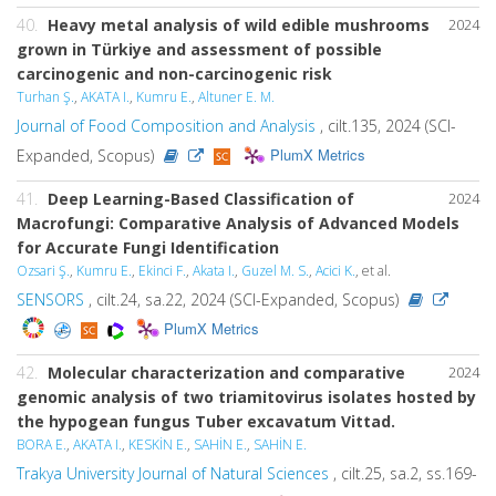
40.
Heavy metal analysis of wild edible mushrooms
2024
grown in Türkiye and assessment of possible
carcinogenic and non-carcinogenic risk
Turhan Ş.
,
AKATA I.
,
Kumru E.
,
Altuner E. M.
Journal of Food Composition and Analysis
, cilt.135, 2024 (SCI-
PlumX Metrics
Expanded, Scopus)
41.
Deep Learning-Based Classification of
2024
Macrofungi: Comparative Analysis of Advanced Models
for Accurate Fungi Identification
Ozsari Ş.
,
Kumru E.
,
Ekinci F.
,
Akata I.
,
Guzel M. S.
,
Acici K.
, et al.
SENSORS
, cilt.24, sa.22, 2024 (SCI-Expanded, Scopus)
PlumX Metrics
42.
Molecular characterization and comparative
2024
genomic analysis of two triamitovirus isolates hosted by
the hypogean fungus Tuber excavatum Vittad.
BORA E.
,
AKATA I.
,
KESKİN E.
,
SAHİN E.
,
SAHİN E.
Trakya University Journal of Natural Sciences
, cilt.25, sa.2, ss.169-