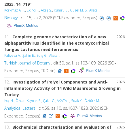
2025, 14, 719”
Korkmaz A. F.
,
Ekinci F.
,
Altaş Ş.
,
Kumru E.
,
Güzel M. S.
,
Akata I.
Biology
, cilt.15, sa.2, 2026 (SCI-Expanded, Scopus)
PlumX Metrics
11.
Complete genome characterization of a new
2026
alphapartitivirus identified in the ectomycorrhizal
fungus Lactarius mediterraneensis
Kaliyeva A.
,
Şahin E.
,
Ediş G.
,
Akata I.
Turkish Journal of Botany
, cilt.50, sa.1, ss.103-109, 2026 (SCI-
PlumX Metrics
Expanded, Scopus, TRDizin)
12.
Investigation of Polyol Components and Anti-
2026
Inflammatory Activity of 14 Wild Mushrooms Growing in
Turkey
Koç H.
,
Özcan-Kaynak S.
,
Çakır C.
,
AKATA I.
,
Sıcak Y.
,
Öztürk M.
Analytical Letters
, cilt.59, sa.10, ss.1807-1828, 2026 (SCI-
PlumX Metrics
Expanded, Scopus)
13.
Biochemical characterisation and evaluation of
2026