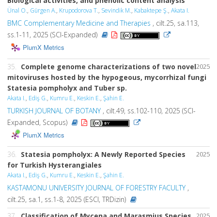
Biological activities, and phenolic content analysis
Ünal O.
,
Gürgen A.
,
Krupodorova T.
,
Sevindik M.
,
Kabaktepe Ş.
,
Akata I.
BMC Complementary Medicine and Therapies
, cilt.25, sa.113,
ss.1-11, 2025 (SCI-Expanded)
PlumX Metrics
35.
Complete genome characterizations of two novel
2025
mitoviruses hosted by the hypogeous, mycorrhizal fungi
Statesia pompholyx and Tuber sp.
Akata I.
,
Ediş G.
,
Kumru E.
,
Keskin E.
,
Şahin E.
TURKISH JOURNAL OF BOTANY
, cilt.49, ss.102-110, 2025 (SCI-
Expanded, Scopus)
PlumX Metrics
36.
Statesia pompholyx: A Newly Reported Species
2025
for Turkish Hysterangiales
Akata I.
,
Ediş G.
,
Kumru E.
,
Keskin E.
,
Şahin E.
KASTAMONU UNIVERSITY JOURNAL OF FORESTRY FACULTY
,
cilt.25, sa.1, ss.1-8, 2025 (ESCI, TRDizin)
37.
Classification of Mycena and
Marasmius
Species
2025