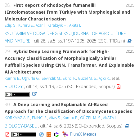
28.
First Report of Rhodocybe fumanellii
2025
(Entolomataceae) from Türkiye with Morphological and
Molecular Characterisation
Ediş G.
,
Kumru E.
,
Acar İ.
,
Karabıyık H.
,
Akata I.
KSU TARIM VE DOGA DERGISI-KSU JOURNAL OF AGRICULTURE
AND NATURE
, cilt.28, sa.5, ss.1197-1205, 2025 (ESCI, TRDizin)
29.
Hybrid Deep Learning Framework for High-
2025
Accuracy Classification of Morphologically Similar
Puffball Species Using CNN, Transformer, And Explainable
AI Architectures
Kumru E.
,
Uğrurlu G.
,
Sevindik M.
,
Ekinci F.
,
Güzel M. S.
,
Açıcı K.
, et al.
BIOLOGY
, cilt.14, ss.1-19, 2025 (SCI-Expanded, Scopus)
30.
A Deep Learning and Explainable AI-Based
2025
Approach for the Classification of Discomycetes Species
KORKMAZ A. F.
,
EKİNCİ F.
,
Altas S.
,
Kumru E.
,
GÜZEL M. S.
,
AKATA I.
BIOLOGY-BASEL
, cilt.14, sa.6, 2025 (SCI-Expanded, Scopus)
PlumX Metrics