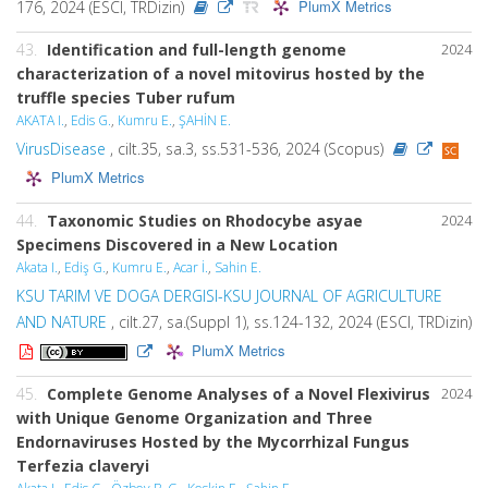
PlumX Metrics
176, 2024 (ESCI, TRDizin)
43.
Identification and full-length genome
2024
characterization of a novel mitovirus hosted by the
truffle species Tuber rufum
AKATA I.
,
Edis G.
,
Kumru E.
,
ŞAHİN E.
VirusDisease
, cilt.35, sa.3, ss.531-536, 2024 (Scopus)
PlumX Metrics
44.
Taxonomic Studies on Rhodocybe asyae
2024
Specimens Discovered in a New Location
Akata I.
,
Ediş G.
,
Kumru E.
,
Acar İ.
,
Sahin E.
KSU TARIM VE DOGA DERGISI-KSU JOURNAL OF AGRICULTURE
AND NATURE
, cilt.27, sa.(Suppl 1), ss.124-132, 2024 (ESCI, TRDizin)
PlumX Metrics
45.
Complete Genome Analyses of a Novel Flexivirus
2024
with Unique Genome Organization and Three
Endornaviruses Hosted by the Mycorrhizal Fungus
Terfezia claveryi