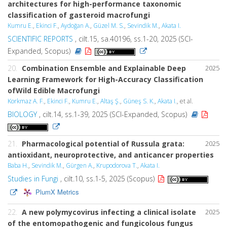
architectures for high-performance taxonomic
classification of gasteroid macrofungi
Kumru E.
,
Ekinci F.
,
Aydoğan A.
,
Güzel M. S.
,
Sevindik M.
,
Akata I.
SCIENTIFIC REPORTS
, cilt.15, sa.40196, ss.1-20, 2025 (SCI-
Expanded, Scopus)
20.
Combination Ensemble and Explainable Deep
2025
Learning Framework for High-Accuracy Classification
ofWild Edible Macrofungi
Korkmaz A. F.
,
Ekinci F.
,
Kumru E.
,
Altaş Ş.
,
Güneş S. K.
,
Akata I.
, et al.
BIOLOGY
, cilt.14, ss.1-39, 2025 (SCI-Expanded, Scopus)
21.
Pharmacological potential of Russula grata:
2025
antioxidant, neuroprotective, and anticancer properties
Baba H.
,
Sevindik M.
,
Gürgen A.
,
Krupodorova T.
,
Akata I.
Studies in Fungi
, cilt.10, ss.1-5, 2025 (Scopus)
PlumX Metrics
22.
A new polymycovirus infecting a clinical isolate
2025
of the entomopathogenic and fungicolous fungus