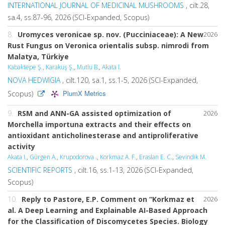
INTERNATIONAL JOURNAL OF MEDICINAL MUSHROOMS
, cilt.28,
sa.4, ss.87-96, 2026 (SCI-Expanded, Scopus)
8.
Uromyces veronicae sp. nov. (Pucciniaceae): A New
2026
Rust Fungus on Veronica orientalis subsp. nimrodi from
Malatya, Türkiye
Kabaktepe Ş.
,
Karakuş Ş.
,
Mutlu B.
,
Akata I.
NOVA HEDWIGIA
, cilt.120, sa.1, ss.1-5, 2026 (SCI-Expanded,
PlumX Metrics
Scopus)
9.
RSM and ANN-GA assisted optimization of
2026
Morchella importuna extracts and their effects on
antioxidant anticholinesterase and antiproliferative
activity
Akata I.
,
Gürgen A.
,
Krupodorova .
,
Korkmaz A. F.
,
Eraslan E. C.
,
Sevindik M.
SCIENTIFIC REPORTS
, cilt.16, ss.1-13, 2026 (SCI-Expanded,
Scopus)
10.
Reply to Pastore, E.P. Comment on “Korkmaz et
2026
al. A Deep Learning and Explainable AI-Based Approach
for the Classification of Discomycetes Species. Biology