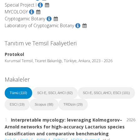
Special Project I
MYCOLOGY
Cryptogamic Botany
Laboratory of Cryptogamic Botany
Tanıtım ve Temsil Faaliyetleri
Protokol
Kurumsal Temsil, Ticaret Bakanlığı, Türkiye, Ankara, 2023 - 2026
Makaleler
Tümü (110)
SCI-E, SSCI, AHCI (82)
SCI-E, SSCI, AHCI, ESCI (101)
ESCI (19)
Scopus (88)
TRDizin (29)
1.
Interpretable mycology: leveraging Kolmogorov–
2026
Arnold networks for high-accuracy Lactarius species
classification and comparative benchmarking