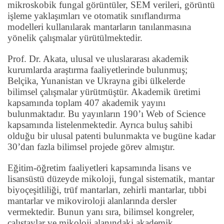
mikroskobik fungal görüntüler, SEM verileri, görüntü
işleme yaklaşımları ve otomatik sınıflandırma
modelleri kullanılarak mantarların tanılanmasına
yönelik çalışmalar yürütülmektedir.
Prof. Dr. Akata, ulusal ve uluslararası akademik
kurumlarda araştırma faaliyetlerinde bulunmuş;
Belçika, Yunanistan ve Ukrayna gibi ülkelerde
bilimsel çalışmalar yürütmüştür. Akademik üretimi
kapsamında toplam 407 akademik yayını
bulunmaktadır. Bu yayınların 190’ı Web of Science
kapsamında listelenmektedir. Ayrıca buluş sahibi
olduğu bir ulusal patenti bulunmakta ve bugüne kadar
30’dan fazla bilimsel projede görev almıştır.
Eğitim-öğretim faaliyetleri kapsamında lisans ve
lisansüstü düzeyde mikoloji, fungal sistematik, mantar
biyoçeşitliliği, trüf mantarları, zehirli mantarlar, tıbbi
mantarlar ve mikoviroloji alanlarında dersler
vermektedir. Bunun yanı sıra, bilimsel kongreler,
çalıştaylar ve mikoloji alanındaki akademik