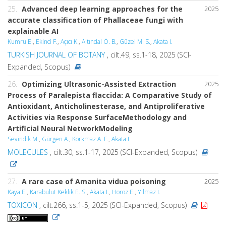
25.
Advanced deep learning approaches for the
2025
accurate classification of Phallaceae fungi with
explainable AI
Kumru E.
,
Ekinci F.
,
Açıcı K.
,
Altındal Ö. B.
,
Güzel M. S.
,
Akata I.
TURKISH JOURNAL OF BOTANY
, cilt.49, ss.1-18, 2025 (SCI-
Expanded, Scopus)
26.
Optimizing Ultrasonic-Assisted Extraction
2025
Process of Paralepista flaccida: A Comparative Study of
Antioxidant, Anticholinesterase, and Antiproliferative
Activities via Response SurfaceMethodology and
Artificial Neural NetworkModeling
Sevindik M.
,
Gürgen A.
,
Korkmaz A. F.
,
Akata I.
MOLECULES
, cilt.30, ss.1-17, 2025 (SCI-Expanded, Scopus)
27.
A rare case of Amanita vidua poisoning
2025
Kaya E.
,
Karabulut Keklik E. S.
,
Akata I.
,
Horoz E.
,
Yılmaz İ.
TOXICON
, cilt.266, ss.1-5, 2025 (SCI-Expanded, Scopus)