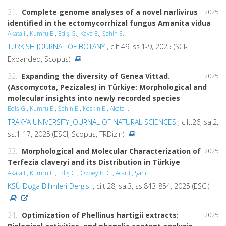
31.
Complete genome analyses of a novel narlivirus
2025
identified in the ectomycorrhizal fungus Amanita vidua
Akata I.
,
Kumru E.
,
Ediş G.
,
Kaya E.
,
Şahin E.
TURKISH JOURNAL OF BOTANY
, cilt.49, ss.1-9, 2025 (SCI-
Expanded, Scopus)
32.
Expanding the diversity of Genea Vittad.
2025
(Ascomycota, Pezizales) in Türkiye: Morphological and
molecular insights into newly recorded species
Ediş G.
,
Kumru E.
,
Şahin E.
,
Keskin E.
,
Akata I.
TRAKYA UNIVERSITY JOURNAL OF NATURAL SCIENCES
, cilt.26, sa.2,
ss.1-17, 2025 (ESCI, Scopus, TRDizin)
33.
Morphological and Molecular Characterization of
2025
Terfezia claveryi and its Distribution in Türkiye
Akata I.
,
Kumru E.
,
Ediş G.
,
Özbey B. G.
,
Acar İ.
,
Şahin E.
KSÜ Doğa Bilimleri Dergisi
, cilt.28, sa.3, ss.843-854, 2025 (ESCI)
34.
Optimization of Phellinus hartigii extracts:
2025