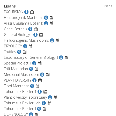
Lisans
Lisans
EXCURSION
Halüsinojenik Mantarlar
Arazi Uygulama Botanik
Genel Botanik
General Biology II
Hallucinogenic Mushrooms
BRYOLOGY
Truffles
Laboratuary of General Biology II
Special Project II
Trüf Mantarları
Medicinal Mushroom
PLANT DIVERSITY
Tıbbi Mantarlar
Tohumsuz Bitkiler 1
Plant diversity laboratuary
Tohumsuz Bitkiler Lab
Tohumsuz Bitkiler II
LICHENOLOGY