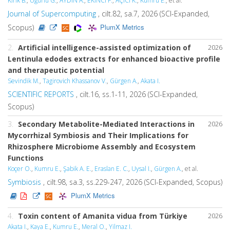
Kırık B.
,
Uğurlu G.
,
AYDIN A.
,
EKİNCİ F.
,
AÇICI K.
,
Kumru E.
, et al.
Journal of Supercomputing
, cilt.82, sa.7, 2026 (SCI-Expanded,
PlumX Metrics
Scopus)
2.
Artificial intelligence-assisted optimization of
2026
Lentinula edodes extracts for enhanced bioactive profile
and therapeutic potential
Sevindik M.
,
Tagirovich Khassanov V.
,
Gürgen A.
,
Akata I.
SCIENTIFIC REPORTS
, cilt.16, ss.1-11, 2026 (SCI-Expanded,
Scopus)
3.
Secondary Metabolite-Mediated Interactions in
2026
Mycorrhizal Symbiosis and Their Implications for
Rhizosphere Microbiome Assembly and Ecosystem
Functions
Koçer O.
,
Kumru E.
,
Şabik A. E.
,
Eraslan E. C.
,
Uysal I.
,
Gürgen A.
, et al.
Symbiosis
, cilt.98, sa.3, ss.229-247, 2026 (SCI-Expanded, Scopus)
PlumX Metrics
4.
Toxin content of Amanita vidua from Türkiye
2026
Akata I.
,
Kaya E.
,
Kumru E.
,
Meral O.
,
Yilmaz I.