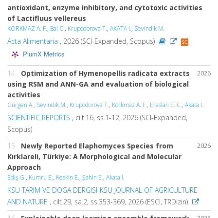
antioxidant, enzyme inhibitory, and cytotoxic activities
of Lactifluus vellereus
KORKMAZ A. F.
,
Bal C.
,
Krupodorova T.
,
AKATA I.
,
Sevindik M.
Acta Alimentaria
, 2026 (SCI-Expanded, Scopus)
PlumX Metrics
14.
Optimization of Hymenopellis radicata extracts
2026
using RSM and ANN-GA and evaluation of biological
activities
Gürgen A.
,
Sevindik M.
,
Krupodorova T.
,
Korkmaz A. F.
,
Eraslan E. C.
,
Akata I.
SCIENTIFIC REPORTS
, cilt.16, ss.1-12, 2026 (SCI-Expanded,
Scopus)
15.
Newly Reported Elaphomyces Species from
2026
Kırklareli, Türkiye: A Morphological and Molecular
Approach
Ediş G.
,
Kumru E.
,
Keskin E.
,
Şahin E.
,
Akata I.
KSU TARIM VE DOGA DERGISI-KSU JOURNAL OF AGRICULTURE
AND NATURE
, cilt.29, sa.2, ss.353-369, 2026 (ESCI, TRDizin)
2026