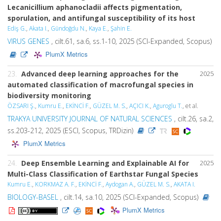
Lecanicillium aphanocladii affects pigmentation,
sporulation, and antifungal susceptibility of its host
Ediş G.
,
Akata I.
,
Gündoğdu N.
,
Kaya E.
,
Şahin E.
VIRUS GENES
, cilt.61, sa.6, ss.1-10, 2025 (SCI-Expanded, Scopus)
PlumX Metrics
23.
Advanced deep learning approaches for the
2025
automated classification of macrofungal species in
biodiversity monitoring
ÖZSARI Ş.
,
Kumru E.
,
EKİNCİ F.
,
GÜZEL M. S.
,
AÇICI K.
,
Aguroglu T.
, et al.
TRAKYA UNIVERSITY JOURNAL OF NATURAL SCIENCES
, cilt.26, sa.2,
ss.203-212, 2025 (ESCI, Scopus, TRDizin)
PlumX Metrics
24.
Deep Ensemble Learning and Explainable AI for
2025
Multi-Class Classification of Earthstar Fungal Species
Kumru E.
,
KORKMAZ A. F.
,
EKİNCİ F.
,
Aydogan A.
,
GÜZEL M. S.
,
AKATA I.
BIOLOGY-BASEL
, cilt.14, sa.10, 2025 (SCI-Expanded, Scopus)
PlumX Metrics