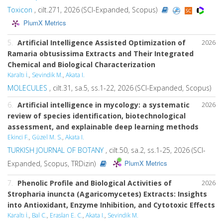
Toxicon
, cilt.271, 2026 (SCI-Expanded, Scopus)
PlumX Metrics
5.
Artificial Intelligence Assisted Optimization of
2026
Ramaria obtusissima Extracts and Their Integrated
Chemical and Biological Characterization
Karaltı İ.
,
Sevindik M.
,
Akata I.
MOLECULES
, cilt.31, sa.5, ss.1-22, 2026 (SCI-Expanded, Scopus)
6.
Artificial intelligence in mycology: a systematic
2026
review of species identification, biotechnological
assessment, and explainable deep learning methods
Ekinci F.
,
Güzel M. S.
,
Akata I.
TURKISH JOURNAL OF BOTANY
, cilt.50, sa.2, ss.1-25, 2026 (SCI-
PlumX Metrics
Expanded, Scopus, TRDizin)
7.
Phenolic Profile and Biological Activities of
2026
Stropharia inuncta (Agaricomycetes) Extracts: Insights
into Antioxidant, Enzyme Inhibition, and Cytotoxic Effects
Karaltı İ.
,
Bal C.
,
Eraslan E. C.
,
Akata I.
,
Sevindik M.