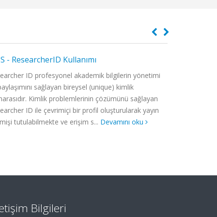
 - ResearcherID Kullanımı
Makalelerin
al Intellengence for Medical Imaging
SÜRDÜRÜLEBİLİR VE
ficial Intelligence) labFocus on AI Research in
BECERİ ORTAKLIKLAR
earcher ID profesyonel akademik bilgilerin yönetimi
Araştırmacılar
d of Oral and Maxillofacial Radiology, Oral
Proje Hakkında - S4J 
paylaşımını sağlayan bireysel (unique) kimlik
bildiri, tez vb
 and related field to dentistry and
15mm 18mm 15mm 18
arasıdır. Kimlik problemlerinin çözümünü sağlayan
eklemeleri çal
ping AI tools and Algorithms for DMFR and
#f8f9fa; } *, *::before, *:
earcher ID ile çevrimiçi bir profil oluşturularak yayın
suretiyle araşt
onary Imaging/ Micro-CT imaging for ...
...
mişi tutulabilmekte ve erişim s...
Devamını oku
artırılması bak
letişim Bilgileri