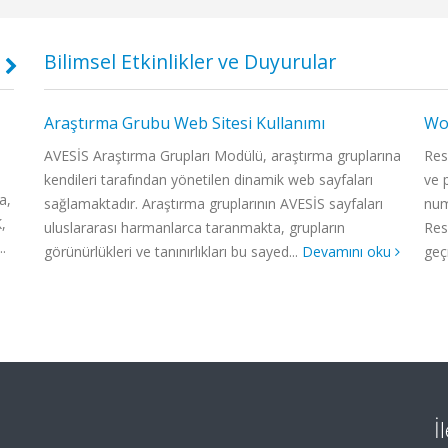
Bilimsel Etkinlikler ve Duyurular
Araştırma Grubu Web Sitesi Kullanımı
WoS
Doku Mühendisliği, Biyomalzemeler ve
Artific
Nanobiyoteknoloji Laboratuvarı
AI (Arti
çık
AVESİS Araştırma Grupları Modülü, araştırma gruplarına
Res
Ayrıntılı bilgi için: www.elcinlab.org
the fiel
kendileri tarafından yönetilen dinamik web sayfaları
ve 
a,
Medicine
emi
sağlamaktadır. Araştırma gruplarının AVESİS sayfaları
num
,
alsoDevelo
uluslararası harmanlarca taranmakta, grupların
Res
.
Cardiopulm
görünürlükleri ve tanınırlıkları bu sayed...
Devamını oku
geç
İ