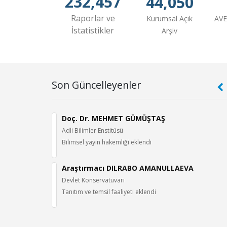
232,457
44,050
Raporlar ve
Kurumsal Açık
AVE
İstatistikler
Arşiv
Son Güncelleyenler
ch: Conceptual Distinctions Among Research Types Used
İÇ
Doç. Dr. MEHMET GÜMÜŞTAŞ
Adli Bilimler Enstitüsü
Bilimsel yayın hakemliği eklendi
ergisi
, cilt.59, sa.2, ss.836-899, 2026 (TRDizin)
RALEZLİ
Araştırmacı DILRABO AMANULLAEVA
Devlet Konservatuvarı
 (SEĞMENLERDE AYAKKABI KÜLTÜRÜ VE AYAKKABI ÇEŞİTLİLİĞİ)
Tanıtım ve temsil faaliyeti eklendi
Aksesuarları Antolojisi, Gülhan Güldür,Mustafa Muhammed Güldür,Hatice Somçağ
-161, 2026