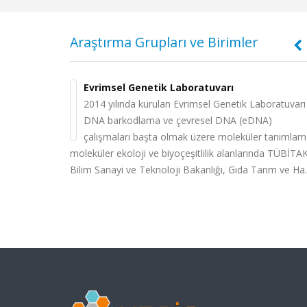
Araştırma Grupları ve Birimler
’e Yüklenmesi
ORCID Numarası Alma ve Yayın Ekleme
n ve Bitki
Evrimsel Genetik Laboratuvarı
vasyon
2014 yılında kurulan Evrimsel Genetik Laboratuvarı
rinden makale,
YÖK Başkanlığı tarafından yürütülen “Açık Bilim ve A
DNA barkodlama ve çevresel DNA (eDNA)
tin olarak
Erişim” çalışmaları kapsamında tüm üniversitelerde
Avrupa Birliği
çalışmaları başta olmak üzere moleküler tanımlam
ırılmasının
Uluslararası Standartlarda Açık Akademik Arşiv Sist
çevesinde
moleküler ekoloji ve biyoçeşitlilik alanlarında TÜBİTAK
apılma düzeyinin
kurulması ve tüm araştırmacıların akademik arşiv
kanlığı
Bilim Sanayi ve Teknoloji Bakanlığı, Gıda Tarım ve Ha..
kayıtlarının ilgililerin ORCID’leri ile...
Devamını oku
r Programı
msal üretimde