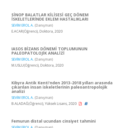
SİNOP BALATLAR KİLİSESİ GEÇ DÖNEM
İSKELETLERİNDE EKLEM HASTALIKLARI
SEVİM EROL A.
(Danışman)
E.ACAR(Öğrenci), Doktora, 2020
IASOS BİZANS DÖNEMİ TOPLUMUNUN
PALEOPATOLOJİK ANALİZİ
SEVİM EROL A.
(Danışman)
M.USLU(Öğrenci), Doktora, 2020
Kibyra Antik Kenti'nden 2013-2018 yılları arasında
çıkarılan insan iskeletlerinin paleoantropolojik
analizi
SEVİM EROL A.
(Danışman)
B.ALADAĞ(Öğrenci), Yüksek Lisans, 2020
Femurun distal ucundan cinsiyet tahmini
SEVİM EROL A.
(Danışman)