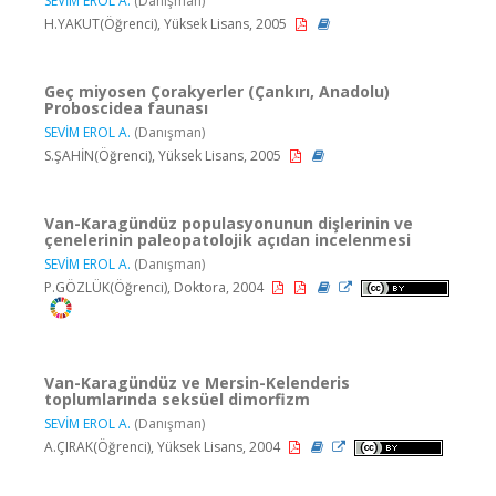
SEVİM EROL A.
(Danışman)
H.YAKUT(Öğrenci), Yüksek Lisans, 2005
Geç miyosen Çorakyerler (Çankırı, Anadolu)
Proboscidea faunası
SEVİM EROL A.
(Danışman)
S.ŞAHİN(Öğrenci), Yüksek Lisans, 2005
Van-Karagündüz populasyonunun dişlerinin ve
çenelerinin paleopatolojik açıdan incelenmesi
SEVİM EROL A.
(Danışman)
P.GÖZLÜK(Öğrenci), Doktora, 2004
Van-Karagündüz ve Mersin-Kelenderis
toplumlarında seksüel dimorfizm
SEVİM EROL A.
(Danışman)
A.ÇIRAK(Öğrenci), Yüksek Lisans, 2004