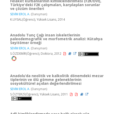
Felaket kurbanlarının kimliklendirilmesi (F2K/DVI),
Türkiye'deki F2K çalışmaları, karşılaşılan sorunlar
ve çözüm önerileri
SEVİM EROL A.
(Danışman)
K.UYSAL(Öğrenci), Yüksek Lisans, 2014
Anadolu Tunç Çağı insan iskeletlerinin
paleodemografik ve morfometrik analizi: Kütahya
Seyitömer örneği
SEVİM EROL A.
(Danışman)
S.ÖZDEMİR(Öğrenci), Doktora, 2012
Anadolu’da neolitik ve kalkolitik dönemdeki mezar
tiplerinin ve ölü gömme geleneklerinin
sosyokültürel açıdan değerlendirilmesi
SEVİM EROL A.
(Danışman)
S.ÖZTERZİ(Öğrenci), Yüksek Lisans, 2011
Adli kimliklendirmede yaşa bağlı olarak yüz