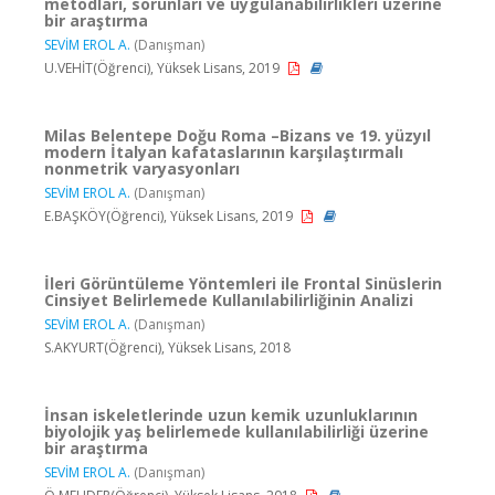
metodları, sorunları ve uygulanabilirlikleri üzerine
bir araştırma
SEVİM EROL A.
(Danışman)
U.VEHİT(Öğrenci), Yüksek Lisans, 2019
Milas Belentepe Doğu Roma –Bizans ve 19. yüzyıl
modern İtalyan kafataslarının karşılaştırmalı
nonmetrik varyasyonları
SEVİM EROL A.
(Danışman)
E.BAŞKÖY(Öğrenci), Yüksek Lisans, 2019
İleri Görüntüleme Yöntemleri ile Frontal Sinüslerin
Cinsiyet Belirlemede Kullanılabilirliğinin Analizi
SEVİM EROL A.
(Danışman)
S.AKYURT(Öğrenci), Yüksek Lisans, 2018
İnsan iskeletlerinde uzun kemik uzunluklarının
biyolojik yaş belirlemede kullanılabilirliği üzerine
bir araştırma
SEVİM EROL A.
(Danışman)