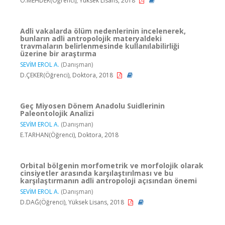
Ö.MEHDER(Öğrenci), Yüksek Lisans, 2018
Adli vakalarda ölüm nedenlerinin incelenerek,
bunların adli antropolojik materyaldeki
travmaların belirlenmesinde kullanılabilirliği
üzerine bir araştırma
SEVİM EROL A.
(Danışman)
D.ÇEKER(Öğrenci), Doktora, 2018
Geç Miyosen Dönem Anadolu Suidlerinin
Paleontolojik Analizi
SEVİM EROL A.
(Danışman)
E.TARHAN(Öğrenci), Doktora, 2018
Orbital bölgenin morfometrik ve morfolojik olarak
cinsiyetler arasında karşılaştırılması ve bu
karşılaştırmanın adli antropoloji açısından önemi
SEVİM EROL A.
(Danışman)
D.DAĞ(Öğrenci), Yüksek Lisans, 2018