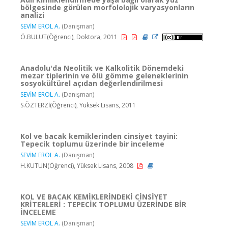
bölgesinde görülen morfololojik varyasyonların
analizi
SEVİM EROL A.
(Danışman)
Ö.BULUT(Öğrenci), Doktora, 2011
Anadolu'da Neolitik ve Kalkolitik Dönemdeki
mezar tiplerinin ve ölü gömme geleneklerinin
sosyokültürel açıdan değerlendirilmesi
SEVİM EROL A.
(Danışman)
S.ÖZTERZİ(Öğrenci), Yüksek Lisans, 2011
Kol ve bacak kemiklerinden cinsiyet tayini:
Tepecik toplumu üzerinde bir inceleme
SEVİM EROL A.
(Danışman)
H.KUTUN(Öğrenci), Yüksek Lisans, 2008
KOL VE BACAK KEMİKLERİNDEKİ CİNSİYET
KRİTERLERİ : TEPECİK TOPLUMU ÜZERİNDE BİR
İNCELEME
SEVİM EROL A.
(Danışman)