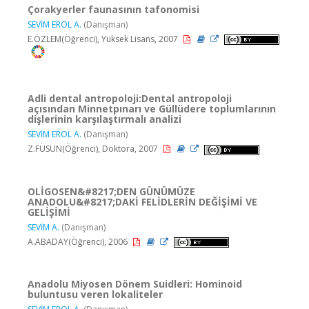
Çorakyerler faunasının tafonomisi
SEVİM EROL A.
(Danışman)
E.ÖZLEM(Öğrenci), Yüksek Lisans, 2007
Adli dental antropoloji:Dental antropoloji
açısından Minnetpınarı ve Güllüdere toplumlarının
dişlerinin karşılaştırmalı analizi
SEVİM EROL A.
(Danışman)
Z.FÜSUN(Öğrenci), Doktora, 2007
OLİGOSEN&#8217;DEN GÜNÜMÜZE
ANADOLU&#8217;DAKİ FELİDLERİN DEĞİŞİMİ VE
GELİŞİMİ
SEVİM A.
(Danışman)
A.ABADAY(Öğrenci), 2006
Anadolu Miyosen Dönem Suidleri: Hominoid
buluntusu veren lokaliteler