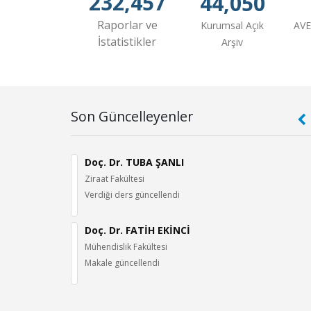
232,457
44,050
Raporlar ve
Kurumsal Açık
AVE
İstatistikler
Arşiv
Son Güncelleyenler
 Vacuolization and Injury in Experimental Contrast Nephropath
AN DURU
Doç. Dr. TUBA ŞANLI
Ziraat Fakültesi
Verdiği ders güncellendi
-Expanded, Scopus)
 CEM
Doç. Dr. FATİH EKİNCİ
xazole methyl ester derivatives as BCL2 inhibitors and BAX
Mühendislik Fakültesi
ivity and in silico evaluation.
Makale güncellendi
 İ.
lebi güncellendi
.318, ss.119204, 2026 (SCI-Expanded, Scopus)