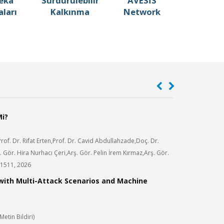
ekâ
Sürdürülebilir
AVESİS
ları
Kalkınma
Network
Mi?
ğr. Üyesi DUYGU BAYRAMOĞLU
Öğr. Gör. HÜSEY
From fentanyl
synthetic op
ültesi
Elmadağ Meslek Yükse
 projeleri güncellendi
Eğitim bilgisi güncelle
of. Dr. Rifat Erten,Prof. Dr. Cavid Abdullahzade,Doç. Dr.
Gören İ. E.
. Gör. Hira Nurhacı Çeri,Arş. Gör. Pelin İrem Kırmaz,Arş. Gör.
3rd International
-1511, 2026
Dr. MEHMET GÜMÜŞTAŞ
Dr. Öğr. Üyesi G
ORAL AND DE
imler Enstitüsü
Tıp Fakültesi
 with Multi-Attack Scenarios and Machine
KAPAR M.
,
DEMİRE
güncellendi
Verdiği ders güncellen
Türkiye Klinikler
A.Ş.), ss.36-41, 2
Link
etin Bildiri)