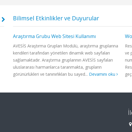
Bilimsel Etkinlikler ve Duyurular
Araştırma Grubu Web Sitesi Kullanımı
WoS
Okuma ve Disleksi Araştırmaları Grubu
FORENS
Okuma ve Disleksi Araştırmaları Grubu (ODAG),
PREPAR
çık
AVESİS Araştırma Grupları Modülü, araştırma gruplarına
Res
okuma bozuklukları, disleksi ve ilgili dil gelişim
Adli bil
kendileri tarafından yönetilen dinamik web sayfaları
ve 
süreçleri üzerine bilimsel çalışmalar yürüten bir
analizler
emi
sağlamaktadır. Araştırma gruplarının AVESİS sayfaları
num
araştırma grubudur. ODAG, çocuklar ve yetişkinlerde
analitlere 
uluslararası harmanlarca taranmakta, grupların
Res
okuma süreçlerinin işleyişini EEG, göz izleme gibi ...
çalışmaları 
görünürlükleri ve tanınırlıkları bu sayed...
Devamını oku
geç
bir araya ge
İ