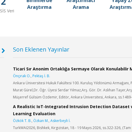
2
Birimlerde
Araştırmacı
Yapay Z
Araştırma
Arama
Araştırma
SİS Veri
Son Eklenen Yayınlar
y
Arş. Gör. NAİLE MERVE GÜVEN AKSU
Ticari Sır Anonim Ortaklığa Sermaye Olarak Konulabilir 
Dr. Ö
Eczacılık Fakültesi
Önçırak O.
,
Pektaş İ. B.
Fen Fak
Tez eklendi
Öğrenci
Ankara Üniversitesi Hukuk Fakültesi 100. Kuruluş Yıldönümü Armağanı, Pr
Murat Gürel,Dr. Öğr. Üyesi Serdar Yılmaz,Arş. Gör. Dr. Aslıhan Taşer,Arş
Müşerref Gülsüm Özdemir, Editör, Ankara Üniversitesi, Ankara, ss.1489
Prof. Dr. NEVZAT KONAR
Doç. 
Ziraat Fakültesi
Adli Bil
A Realistic IoT-Integrated Intrusion Detection Dataset
Makale güncellendi
Makale 
Learning Evaluation
Özkök T. B.
,
Özkan M.
,
Askerbeyli İ.
TurkWAI2026, Bishkek, Kırgızistan, 18 - 19 Mayıs 2026, ss.322-326, (Tam M