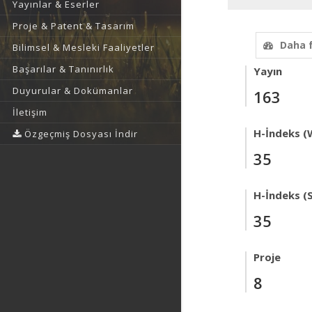
Yayınlar & Eserler
Proje & Patent & Tasarım
Daha 
Bilimsel & Mesleki Faaliyetler
Başarılar & Tanınırlık
Yayın
Duyurular & Dokümanlar
163
İletişim
H-İndeks (
Özgeçmiş Dosyası İndir
35
H-İndeks (
35
Proje
8