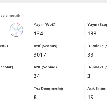
fazla metrik
Yayın (WoS)
Yayın (Sco
134
133
WoS)
Atıf (Scopus)
H-İndeks (
3017
33
Scholar)
Atıf (Sobiad)
H-İndeks (
34
3
Tez Danışmanlığı
Açık Erişim
8
19