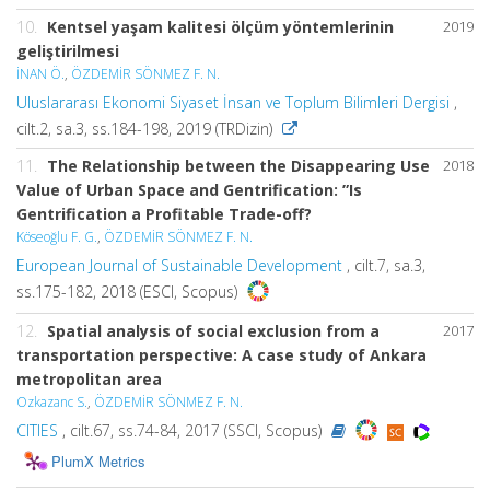
10.
Kentsel yaşam kalitesi ölçüm yöntemlerinin
2019
geliştirilmesi
İNAN Ö.
,
ÖZDEMİR SÖNMEZ F. N.
Uluslararası Ekonomi Siyaset İnsan ve Toplum Bilimleri Dergisi
,
cilt.2, sa.3, ss.184-198, 2019 (TRDizin)
11.
The Relationship between the Disappearing Use
2018
Value of Urban Space and Gentrification: ”Is
Gentrification a Profitable Trade-off?
Köseoğlu F. G.
,
ÖZDEMİR SÖNMEZ F. N.
European Journal of Sustainable Development
, cilt.7, sa.3,
ss.175-182, 2018 (ESCI, Scopus)
12.
Spatial analysis of social exclusion from a
2017
transportation perspective: A case study of Ankara
metropolitan area
Ozkazanc S.
,
ÖZDEMİR SÖNMEZ F. N.
CITIES
, cilt.67, ss.74-84, 2017 (SSCI, Scopus)
PlumX Metrics