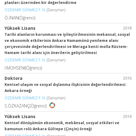
planları üzerinden bir değerlendirme
ÖZDEMİR SÖNMEZ F. N.
(Danışman)
Ö.İNAN(Öğrenci)
Yüksek Lisans
2018
Tarihi alanların korunması ve iyileştirilmesinin mekansal, sosyal
ve ekonomik etkilerinin Ankara Hamamönü yenileme alanı
çerçevesinde değerlendirilmesi ve Meraga kenti molla Rüstem-
Hamam tarihi alanı için önerilerin geliştirilmesi
ÖZDEMİR SÖNMEZ F. N.
(Danışman)
I.MOHSENI(Öğrenci)
Doktora
2016
Kentsel ulaşım ve sosyal dışlanma ilişkisinin değerlendirilmesi:
Ankara örneği
ÖZDEMİR SÖNMEZ F. N.
(Danışman)
S.ÖZKAZANÇ(Öğrenci)
Yüksek Lisans
2014
Kentsel dönüşümün ekonomik, mekânsal, sosyal etkileri ve
kamunun rolü:Ankara Gültepe (Çinçin) örneği