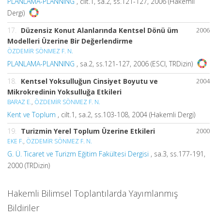
PLANLAMA-PLANNING
, cilt.1, sa.2, ss.121-127, 2006 (Hakemli
Dergi)
17.
Düzensiz Konut Alanlarında Kentsel Dönü üm
2006
Modelleri Üzerine Bir Değerlendirme
ÖZDEMİR SÖNMEZ F. N.
PLANLAMA-PLANNING
, sa.2, ss.121-127, 2006 (ESCI, TRDizin)
18.
Kentsel Yoksulluğun Cinsiyet Boyutu ve
2004
Mikrokredinin Yoksulluğa Etkileri
BARAZ E.
,
ÖZDEMİR SÖNMEZ F. N.
Kent ve Toplum
, cilt.1, sa.2, ss.103-108, 2004 (Hakemli Dergi)
19.
Turizmin Yerel Toplum Üzerine Etkileri
2000
EKE F.
,
ÖZDEMİR SÖNMEZ F. N.
G. Ü. Ticaret ve Turizm Eğitim Fakültesi Dergisi
, sa.3, ss.177-191,
2000 (TRDizin)
Hakemli Bilimsel Toplantılarda Yayımlanmış
Bildiriler