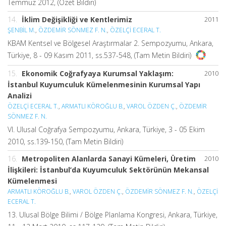
Temmuz 2012, (Özet Bildiri)
14.
İklim Değişikliği ve Kentlerimiz
2011
ŞENBİL M.
,
ÖZDEMİR SÖNMEZ F. N.
,
ÖZELÇİ ECERAL T.
KBAM Kentsel ve Bölgesel Araştırmalar 2. Sempozyumu, Ankara,
Türkiye, 8 - 09 Kasım 2011, ss.537-548, (Tam Metin Bildiri)
15.
Ekonomik Coğrafyaya Kurumsal Yaklaşım:
2010
İstanbul Kuyumculuk Kümelenmesinin Kurumsal Yapı
Analizi
ÖZELÇİ ECERAL T.
,
ARMATLI KÖROĞLU B.
,
VAROL ÖZDEN Ç.
,
ÖZDEMİR
SÖNMEZ F. N.
VI. Ulusal Coğrafya Sempozyumu, Ankara, Türkiye, 3 - 05 Ekim
2010, ss.139-150, (Tam Metin Bildiri)
16.
Metropoliten Alanlarda Sanayi Kümeleri, Üretim
2010
İlişkileri: İstanbul’da Kuyumculuk Sektörünün Mekansal
Kümelenmesi
ARMATLI KÖROĞLU B.
,
VAROL ÖZDEN Ç.
,
ÖZDEMİR SÖNMEZ F. N.
,
ÖZELÇİ
ECERAL T.
13. Ulusal Bölge Bilimi / Bölge Planlama Kongresi, Ankara, Türkiye,