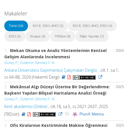
Makaleler
Tümü (19)
SCI-E, SSCI, AHCI (2)
SCI-E, SSCI, AHCI, ESCI (4)
ESCI (2)
Scopus (3)
TRDizin (9)
Diğer Yayınlar (7)
1.
Mekan Okuma ve Analiz Yöntemlerinin Kentsel
2026
Gelişim Alanlarında İncelenmesi
Güneş P.
,
Özdemir Sönmez F. N.
Ankara Üniversitesi Gayrimenkul Çalışmaları Dergisi
, cilt.1, sa.1,
ss.64-88, 2026 (Hakemli Dergi)
2.
Mekânsal Algı Düzeyi Üzerine Bir Değerlendirme:
2025
Başkent Yapıları Bilişsel Haritalama Analizi Örneği
Güneş P.
,
Özdemir Sönmez F. N.
Kent akademisi (Online)
, cilt.18, sa.5, ss.2621-2637, 2025
PlumX Metrics
(TRDizin)
3.
Ofis Kiralarının Kestiriminde Makine Öğrenmesi
2025