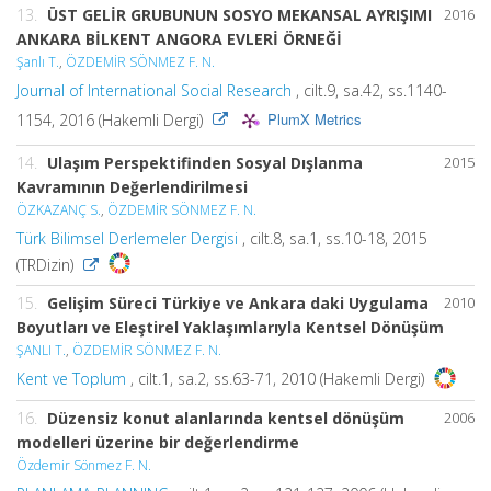
13.
ÜST GELİR GRUBUNUN SOSYO MEKANSAL AYRIŞIMI
2016
ANKARA BİLKENT ANGORA EVLERİ ÖRNEĞİ
Şanlı T.
,
ÖZDEMİR SÖNMEZ F. N.
Journal of International Social Research
, cilt.9, sa.42, ss.1140-
PlumX Metrics
1154, 2016 (Hakemli Dergi)
14.
Ulaşım Perspektifinden Sosyal Dışlanma
2015
Kavramının Değerlendirilmesi
ÖZKAZANÇ S.
,
ÖZDEMİR SÖNMEZ F. N.
Türk Bilimsel Derlemeler Dergisi
, cilt.8, sa.1, ss.10-18, 2015
(TRDizin)
15.
Gelişim Süreci Türkiye ve Ankara daki Uygulama
2010
Boyutları ve Eleştirel Yaklaşımlarıyla Kentsel Dönüşüm
ŞANLI T.
,
ÖZDEMİR SÖNMEZ F. N.
Kent ve Toplum
, cilt.1, sa.2, ss.63-71, 2010 (Hakemli Dergi)
16.
Düzensiz konut alanlarında kentsel dönüşüm
2006
modelleri üzerine bir değerlendirme
Özdemir Sönmez F. N.