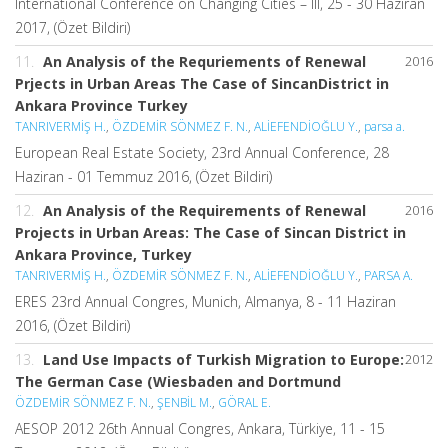
International Conference on Changing Cities – III, 25 - 30 Haziran
2017, (Özet Bildiri)
11.
An Analysis of the Requriements of Renewal
2016
Prjects in Urban Areas The Case of SincanDistrict in
Ankara Province Turkey
TANRIVERMİŞ H.
,
ÖZDEMİR SÖNMEZ F. N.
,
ALİEFENDİOĞLU Y.
,
parsa a.
European Real Estate Society, 23rd Annual Conference, 28
Haziran - 01 Temmuz 2016, (Özet Bildiri)
12.
An Analysis of the Requirements of Renewal
2016
Projects in Urban Areas: The Case of Sincan District in
Ankara Province, Turkey
TANRIVERMİŞ H.
,
ÖZDEMİR SÖNMEZ F. N.
,
ALİEFENDİOĞLU Y.
,
PARSA A.
ERES 23rd Annual Congres, Munich, Almanya, 8 - 11 Haziran
2016, (Özet Bildiri)
13.
Land Use Impacts of Turkish Migration to Europe:
2012
The German Case (Wiesbaden and Dortmund
ÖZDEMİR SÖNMEZ F. N.
,
ŞENBİL M.
,
GÖRAL E.
AESOP 2012 26th Annual Congres, Ankara, Türkiye, 11 - 15