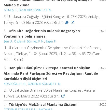
Mekan Okuma
GÜNEŞ P.
,
ÖZDEMİR SÖNMEZ F. N.
5. Uluslararası Coğrafya Eğitimi Kongresi (UCEK-2023), Antalya,
Türkiye, 5 - 08 Ekim 2023, (Özet Bildiri)
5.
Ofis Kira Değerlerinin Bulanık Regresyon
2023
Yöntemiyle belirlenmesi
Şen U.
,
Özdemir Sönmez F. N.
,
Başer F.
III. Uluslararası Gayrimenkul Geliştirme ve Yönetimi Konferansı,
Ankara, Türkiye, 1 - 04 Şubat 2023, cilt.2, sa.38, ss.63-72, (Tam
Metin Bildiri)
6.
Danışıklı Dönüşüm: Fikirtepe Kentsel Dönüşüm
2022
Alanında Rant Paylaşım Süreci ve Paydaşların Rant ile
Kurdukları İlişki Biçimleri
KÖSEOĞLU F. G.
,
ÖZDEMİR SÖNMEZ F. N.
21. Ulusal Bölge Bilimi ve Bölge Planlama Kongresi, Ankara,
Türkiye, 26 Mayıs 2022, (Özet Bildiri)
7.
Türkiye'de Mekânsal Planlama Sistemi
2020
ÖZDEMİR SÖNMEZ F. N.
,
BAYDAN E.