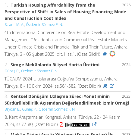
1.
Turkish Housing Affordability from the
2025
Perspective of Shift in Sales of Housing Financing Mode
and Construction Cost Index
Salami M. A.
,
Özdemir Sönmez F. N.
4th International Conference on Real Estate Development and
Management “Residential and Commercial Real Estate Markets
Under Climate Crisis and Financial Risk and Their Future, Ankara,
Türkiye, 3 - 05 Şubat 2025, cilt.1, ss.1, (Özet Bildiri)
2.
Simge Mekânlarda Bilişsel Harita Üretimi
2024
Güneş P.
,
Özdemir Sönmez F. N.
TÜCAUM 2024 Uluslararası Coğrafya Sempozyumu, Ankara,
Türkiye, 8 - 10 Ekim 2024, ss.581-582, (Özet Bildiri)
3.
Kentsel Dönüşüm Uzlaşma Süreci Yönetiminin
2023
Sürdürülebilirlik Açısından Değerlendirilmesi: İzmir Örneği
Baydan E.
,
Güneş P.
,
Özdemir Sönmez F. N.
8. Kent Araştırmaları Kongresi, Ankara, Türkiye, 22 - 24 Kasım
2023, ss.77-80, (Özet Bildiri)
4.
Mekân Dizimi Analiz Yöntemi (Space Syntax) İle
2023