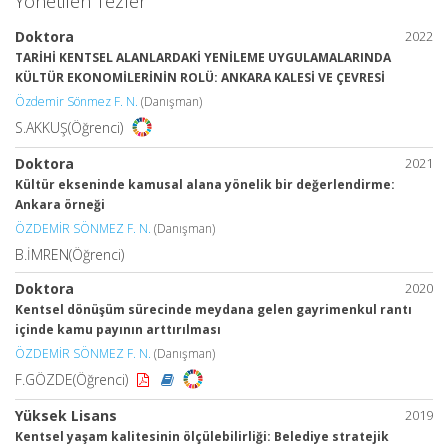
Yönetilen Tezler
Doktora
2022
TARİHİ KENTSEL ALANLARDAKİ YENİLEME UYGULAMALARINDA
KÜLTÜR EKONOMİLERİNİN ROLÜ: ANKARA KALESİ VE ÇEVRESİ
Özdemir Sönmez F. N.
(Danışman)
S.AKKUŞ(Öğrenci)
Doktora
2021
Kültür ekseninde kamusal alana yönelik bir değerlendirme:
Ankara örneği
ÖZDEMİR SÖNMEZ F. N.
(Danışman)
B.İMREN(Öğrenci)
Doktora
2020
Kentsel dönüşüm sürecinde meydana gelen gayrimenkul rantı
içinde kamu payının arttırılması
ÖZDEMİR SÖNMEZ F. N.
(Danışman)
F.GÖZDE(Öğrenci)
Yüksek Lisans
2019
Kentsel yaşam kalitesinin ölçülebilirliği: Belediye stratejik