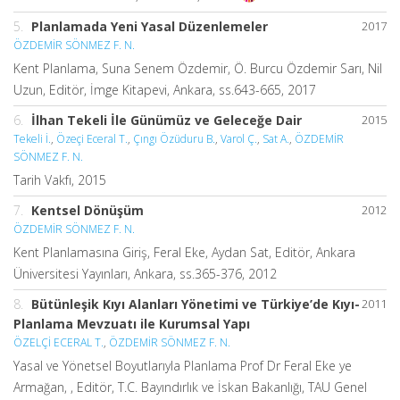
5.
Planlamada Yeni Yasal Düzenlemeler
2017
ÖZDEMİR SÖNMEZ F. N.
Kent Planlama, Suna Senem Özdemir, Ö. Burcu Özdemir Sarı, Nil
Uzun, Editör, İmge Kitapevi, Ankara, ss.643-665, 2017
6.
İlhan Tekeli İle Günümüz ve Geleceğe Dair
2015
Tekeli İ.
,
Özeçi Eceral T.
,
Çıngı Özüduru B.
,
Varol Ç.
,
Sat A.
,
ÖZDEMİR
SÖNMEZ F. N.
Tarih Vakfı, 2015
7.
Kentsel Dönüşüm
2012
ÖZDEMİR SÖNMEZ F. N.
Kent Planlamasına Giriş, Feral Eke, Aydan Sat, Editör, Ankara
Üniversitesi Yayınları, Ankara, ss.365-376, 2012
8.
Bütünleşik Kıyı Alanları Yönetimi ve Türkiye’de Kıyı-
2011
Planlama Mevzuatı ile Kurumsal Yapı
ÖZELÇİ ECERAL T.
,
ÖZDEMİR SÖNMEZ F. N.
Yasal ve Yönetsel Boyutlarıyla Planlama Prof Dr Feral Eke ye
Armağan, , Editör, T.C. Bayındırlık ve İskan Bakanlığı, TAU Genel