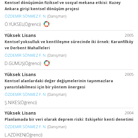
Kentsel dönüşümün fiziksel ve sosyal mekana etkisi: Kuzey
Ankara girişi kentsel dönüşüm projesi
ÖZDEMİR SÖNMEZ F. N.
(Danışman)
Ö.YÜKSEL(Öğrenci)
Yüksek Lisans
2005
Kentsel yoksulluk ve kentlileşme sürecinde iki örnek: Karanfilköy
ve Derbent Mahalleleri
ÖZDEMİR SÖNMEZ F. N.
(Danışman)
D.GÜMÜŞ(Öğrenci)
Yüksek Lisans
2005
Kentsel alanlardaki değer değişmelerinin taşınmazlara
yansıtılabilmesi için bir yöntem önergesi
ÖZDEMİR SÖNMEZ F. N.
(Danışman)
Ş.NİKES(Öğrenci)
Yüksek Lisans
2004
Planlamada bir veri olarak deprem riski: Eskişehir kenti denetimi
ÖZDEMİR SÖNMEZ F. N.
(Danışman)
L.AZDİKEN(Öğrenci)