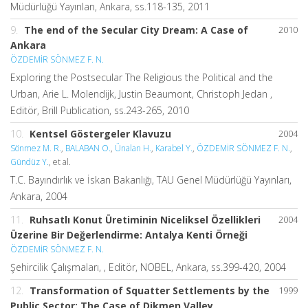
Müdürlüğü Yayınları, Ankara, ss.118-135, 2011
9.
The end of the Secular City Dream: A Case of
2010
Ankara
ÖZDEMİR SÖNMEZ F. N.
Exploring the Postsecular The Religious the Political and the
Urban, Arie L. Molendijk, Justin Beaumont, Christoph Jedan ,
Editör, Brill Publication, ss.243-265, 2010
10.
Kentsel Göstergeler Klavuzu
2004
Sönmez M. R.
,
BALABAN O.
,
Ünalan H.
,
Karabel Y.
,
ÖZDEMİR SÖNMEZ F. N.
,
Gündüz Y.
, et al.
T.C. Bayındırlık ve İskan Bakanlığı, TAU Genel Müdürlüğü Yayınları,
Ankara, 2004
11.
Ruhsatlı Konut Üretiminin Niceliksel Özellikleri
2004
Üzerine Bir Değerlendirme: Antalya Kenti Örneği
ÖZDEMİR SÖNMEZ F. N.
Şehircilik Çalışmaları, , Editör, NOBEL, Ankara, ss.399-420, 2004
12.
Transformation of Squatter Settlements by the
1999
Public Sector: The Case of Dikmen Valley