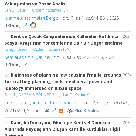
Yaklaşımları ve Pazar Analizi
Şen U.
,
Başer F.
,
Özdemir Sönmez F. N.
İşletme Araştırmaları Dergisi
, cilt.17, sa.1, ss.844-861, 2025
(TRDizin)
4.
Kent ve Çocuk Çalışmalarında Kullanılan Katılımcı
2024
Sosyal Araştırma Yöntemlerine Dair Bir Değerlendirme
Karagöl Bezek T.
,
Özdemir Sönmez F. N.
Kent akademisi (Online)
, cilt.17, sa.6, ss.2425-2445, 2024
(TRDizin)
5.
Rigidness of planning law causing fragile grounds
2024
for crafting planning tools: neoliberal power and
ideology immersed on urban space
Sanli T.
,
ÖZDEMİR SÖNMEZ F. N.
,
Ilhan T.
,
Ozdur K.
International Journal of Urban Sciences
, cilt.28, sa.4, ss.656-674,
PlumX Metrics
2024 (SSCI, Scopus)
6.
Danışıklı Dönüşüm; Fikirtepe Kentsel Dönüşüm
2022
Alanı’nda Paydaşların Oluşan Rant ile Kurdukları İlişki
Biçimleri