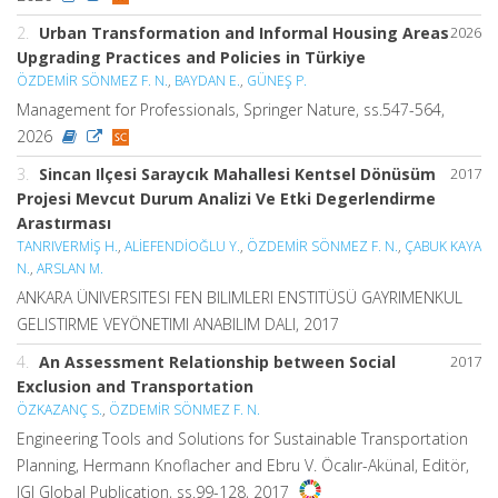
2.
Urban Transformation and Informal Housing Areas
2026
Upgrading Practices and Policies in Türkiye
ÖZDEMİR SÖNMEZ F. N.
,
BAYDAN E.
,
GÜNEŞ P.
Management for Professionals, Springer Nature, ss.547-564,
2026
3.
Sincan Ilçesi Saraycık Mahallesi Kentsel Dönüsüm
2017
Projesi Mevcut Durum Analizi Ve Etki Degerlendirme
Arastırması
TANRIVERMİŞ H.
,
ALİEFENDİOĞLU Y.
,
ÖZDEMİR SÖNMEZ F. N.
,
ÇABUK KAYA
N.
,
ARSLAN M.
ANKARA ÜNIVERSITESI FEN BILIMLERI ENSTITÜSÜ GAYRIMENKUL
GELISTIRME VEYÖNETIMI ANABILIM DALI, 2017
4.
An Assessment Relationship between Social
2017
Exclusion and Transportation
ÖZKAZANÇ S.
,
ÖZDEMİR SÖNMEZ F. N.
Engineering Tools and Solutions for Sustainable Transportation
Planning, Hermann Knoflacher and Ebru V. Öcalır-Akünal, Editör,
IGI Global Publication, ss.99-128, 2017