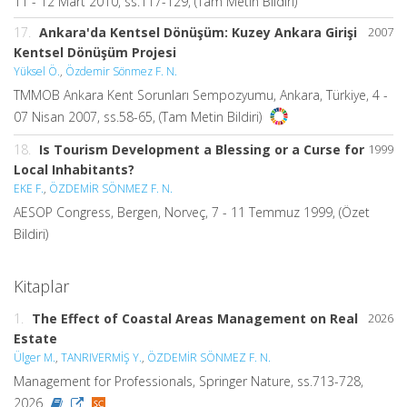
11 - 12 Mart 2010, ss.117-129, (Tam Metin Bildiri)
17.
Ankara'da Kentsel Dönüşüm: Kuzey Ankara Girişi
2007
Kentsel Dönüşüm Projesi
Yüksel Ö.
,
Özdemir Sönmez F. N.
TMMOB Ankara Kent Sorunları Sempozyumu, Ankara, Türkiye, 4 -
07 Nisan 2007, ss.58-65, (Tam Metin Bildiri)
18.
Is Tourism Development a Blessing or a Curse for
1999
Local Inhabitants?
EKE F.
,
ÖZDEMİR SÖNMEZ F. N.
AESOP Congress, Bergen, Norveç, 7 - 11 Temmuz 1999, (Özet
Bildiri)
Kitaplar
1.
The Effect of Coastal Areas Management on Real
2026
Estate
Ülger M.
,
TANRIVERMİŞ Y.
,
ÖZDEMİR SÖNMEZ F. N.
Management for Professionals, Springer Nature, ss.713-728,
2026