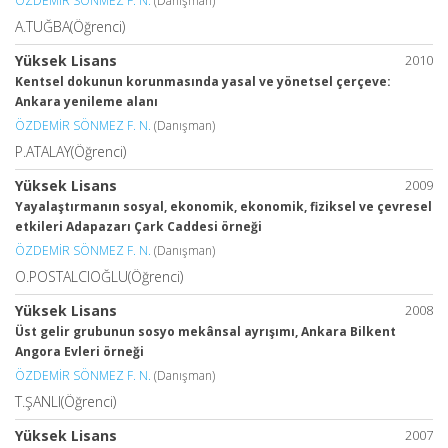
ÖZDEMİR SÖNMEZ F. N.
(Danışman)
A.TUĞBA(Öğrenci)
Yüksek Lisans
2010
Kentsel dokunun korunmasında yasal ve yönetsel çerçeve:
Ankara yenileme alanı
ÖZDEMİR SÖNMEZ F. N.
(Danışman)
P.ATALAY(Öğrenci)
Yüksek Lisans
2009
Yayalaştırmanın sosyal, ekonomik, ekonomik, fiziksel ve çevresel
etkileri Adapazarı Çark Caddesi örneği
ÖZDEMİR SÖNMEZ F. N.
(Danışman)
O.POSTALCIOĞLU(Öğrenci)
Yüksek Lisans
2008
Üst gelir grubunun sosyo mekânsal ayrışımı, Ankara Bilkent
Angora Evleri örneği
ÖZDEMİR SÖNMEZ F. N.
(Danışman)
T.ŞANLI(Öğrenci)
Yüksek Lisans
2007