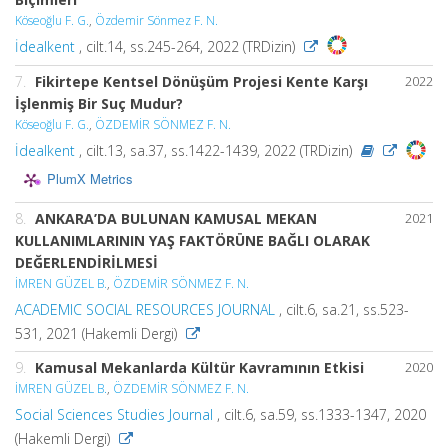
Köseoğlu F. G.
,
Özdemir Sönmez F. N.
İdealkent
, cilt.14, ss.245-264, 2022 (TRDizin)
7.
Fikirtepe Kentsel Dönüşüm Projesi Kente Karşı
2022
İşlenmiş Bir Suç Mudur?
Köseoğlu F. G.
,
ÖZDEMİR SÖNMEZ F. N.
İdealkent
, cilt.13, sa.37, ss.1422-1439, 2022 (TRDizin)
PlumX Metrics
8.
ANKARA’DA BULUNAN KAMUSAL MEKAN
2021
KULLANIMLARININ YAŞ FAKTÖRÜNE BAĞLI OLARAK
DEĞERLENDİRİLMESİ
İMREN GÜZEL B.
,
ÖZDEMİR SÖNMEZ F. N.
ACADEMIC SOCIAL RESOURCES JOURNAL
, cilt.6, sa.21, ss.523-
531, 2021 (Hakemli Dergi)
9.
Kamusal Mekanlarda Kültür Kavramının Etkisi
2020
İMREN GÜZEL B.
,
ÖZDEMİR SÖNMEZ F. N.
Social Sciences Studies Journal
, cilt.6, sa.59, ss.1333-1347, 2020
(Hakemli Dergi)