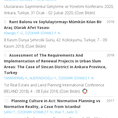
Uluslararası Gayrimenkul Geliştirme ve Yönetimi Konferansı 2020,
Ankara, Türkiye, 31 Ocak - 02 Şubat 2020, (Özet Bildiri)
8.
Rant Balonu ve Soylulaştırmayı Mümkün Kılan Bir
2018
Araç Olarak Afet Yasası
Köseoğlu F. G.
,
ÖZDEMİR SÖNMEZ F. N.
8 Kasım Dünya Şehircilik Günü, 42. Kollokyumu, Türkiye, 7 - 09
Kasım 2018, (Özet Bildiri)
9.
Assessment of The Requirements And
2018
Implementation of Renewal Projects in Urban Slum
Areas: The Case of Sincan District in Ankara Province,
Turkey
TANRIVERMİŞ H.
,
ALİEFENDİOĞLU Y.
,
ÖZDEMİR SÖNMEZ F. N.
1st Real Estate and Land Planning International Conference
(RELAND 2018), 4 - 08 Eylül 2018, (Özet Bildiri)
10.
Planning Culture in Act: Normative Planning vs
2017
Normative Reality, a Case from Istanbul
ŞANLI T.
,
ÖZDEMİR SÖNMEZ F. N.
,
İlhan T.
,
Kadir Ö.