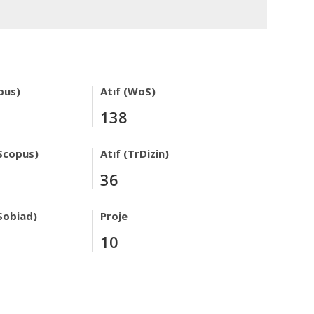
pus)
Atıf (WoS)
138
Scopus)
Atıf (TrDizin)
36
Sobiad)
Proje
10