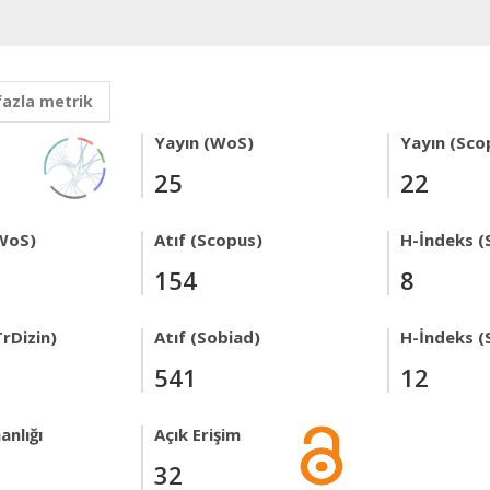
fazla metrik
Yayın (WoS)
Yayın (Sco
25
22
WoS)
Atıf (Scopus)
H-İndeks (
154
8
rDizin)
Atıf (Sobiad)
H-İndeks (
541
12
anlığı
Açık Erişim
32