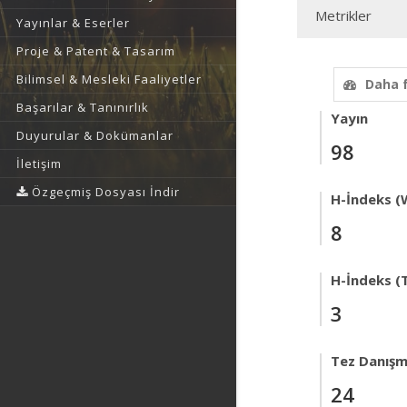
Metrikler
Yayınlar & Eserler
Proje & Patent & Tasarım
Bilimsel & Mesleki Faaliyetler
Daha 
Başarılar & Tanınırlık
Yayın
Duyurular & Dokümanlar
98
İletişim
Özgeçmiş Dosyası İndir
H-İndeks (
8
H-İndeks (T
3
Tez Danışm
24