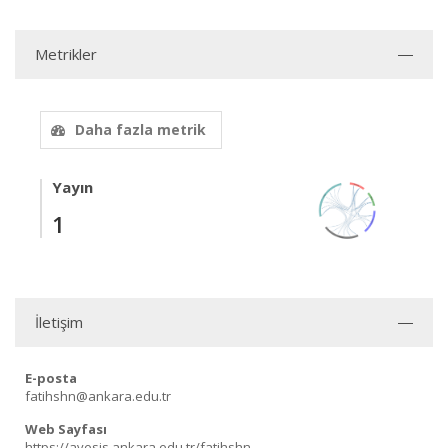
Metrikler
Daha fazla metrik
Yayın
1
İletişim
E-posta
fatihshn@ankara.edu.tr
Web Sayfası
https://avesis.ankara.edu.tr/fatihshn