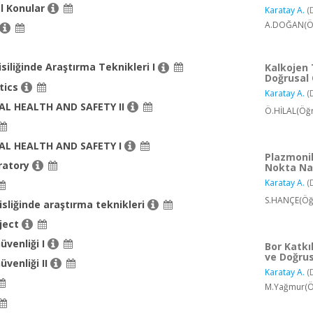
el Konular
Karatay A.
(
A.DOĞAN(Öğ
siliğinde Araştırma Teknikleri I
Kalkojen 
Doğrusal 
tics
Karatay A.
(
L HEALTH AND SAFETY II
Ö.HİLAL(Öğr
L HEALTH AND SAFETY I
Plazmonik
ratory
Nokta Nan
Karatay A.
(
S.HANÇE(Öğr
sliğinde araştırma teknikleri
ject
Güvenliği I
Bor Katkıl
ve Doğrus
Güvenliği II
Karatay A.
(
M.Yağmur(Öğ