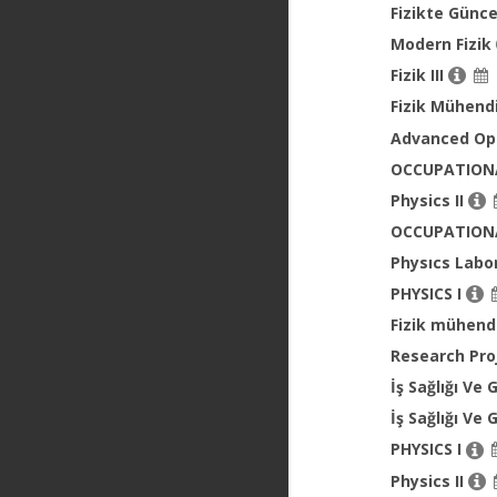
Fizikte Günc
Modern Fizik
Fizik III
Fizik Mühendi
Advanced Op
OCCUPATIONA
Physics II
OCCUPATIONA
Physıcs Labo
PHYSICS I
Fizik mühendi
Research Pro
İş Sağlığı Ve 
İş Sağlığı Ve 
PHYSICS I
Physics II