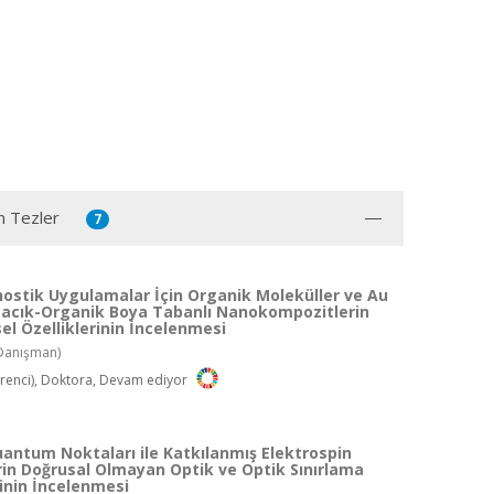
n Tezler
7
ostik Uygulamalar İçin Organik Moleküller ve Au
acık-Organik Boya Tabanlı Nanokompozitlerin
sel Özelliklerinin İncelenmesi
Danışman)
renci), Doktora, Devam ediyor
antum Noktaları ile Katkılanmış Elektrospin
rin Doğrusal Olmayan Optik ve Optik Sınırlama
rinin İncelenmesi