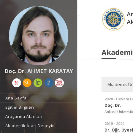
An
A
Akademi
Doç. Dr. AHMET KARATAY
Akademik Ün
Ana Sayfa
2020 - Devam E
Doç. Dr.
Eğitim Bilgileri
Ankara Üniversite
Araştırma Alanları
2019 - 2020
Akademik İdari Deneyim
Dr. Öğr. Üyesi