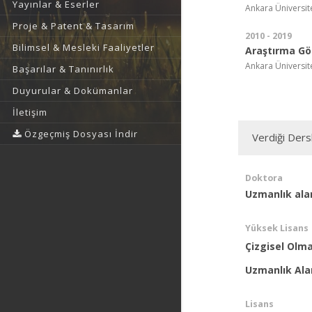
Yayınlar & Eserler
Ankara Üniversite
Proje & Patent & Tasarım
2010 - 2019
Bilimsel & Mesleki Faaliyetler
Araştırma Gör
Ankara Üniversite
Başarılar & Tanınırlık
Duyurular & Dokümanlar
İletişim
Özgeçmiş Dosyası İndir
Verdiği Ders
Doktora
Uzmanlık ala
Yüksek Lisans
Çizgisel Olm
Uzmanlık Ala
Lisans