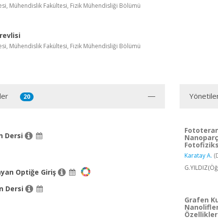
si, Mühendislik Fakültesi, Fizik Mühendisliği Bölümü
evlisi
si, Mühendislik Fakültesi, Fizik Mühendisliği Bölümü
ler
Yönetile
20
Fototeran
n Dersi
Nanoparç
Fotofizik
Karatay A.
(
G.YILDIZ(Öğ
ayan Optiğe Giriş
n Dersi
Grafen Ku
Nanolifle
Özellikle