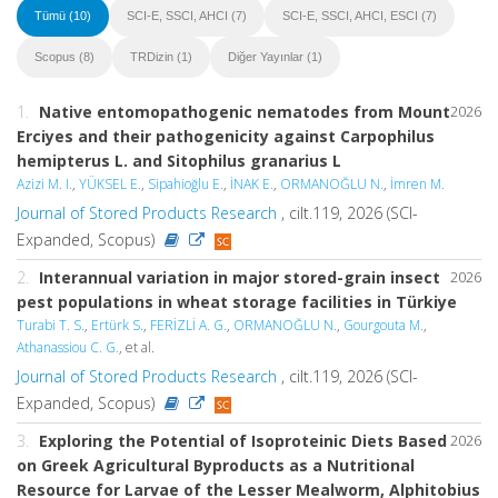
Tümü (10)
SCI-E, SSCI, AHCI (7)
SCI-E, SSCI, AHCI, ESCI (7)
Scopus (8)
TRDizin (1)
Diğer Yayınlar (1)
1.
Native entomopathogenic nematodes from Mount
2026
Erciyes and their pathogenicity against Carpophilus
hemipterus L. and Sitophilus granarius L
Azizi M. I.
,
YÜKSEL E.
,
Sipahioğlu E.
,
İNAK E.
,
ORMANOĞLU N.
,
İmren M.
Journal of Stored Products Research
, cilt.119, 2026 (SCI-
Expanded, Scopus)
2.
Interannual variation in major stored-grain insect
2026
pest populations in wheat storage facilities in Türkiye
Turabi T. S.
,
Ertürk S.
,
FERİZLİ A. G.
,
ORMANOĞLU N.
,
Gourgouta M.
,
Athanassiou C. G.
, et al.
Journal of Stored Products Research
, cilt.119, 2026 (SCI-
Expanded, Scopus)
3.
Exploring the Potential of Isoproteinic Diets Based
2026
on Greek Agricultural Byproducts as a Nutritional
Resource for Larvae of the Lesser Mealworm, Alphitobius