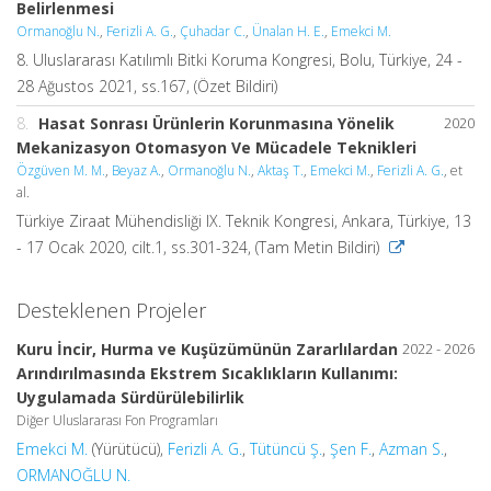
Belirlenmesi
Ormanoğlu N.
,
Ferizli A. G.
,
Çuhadar C.
,
Ünalan H. E.
,
Emekci M.
8. Uluslararası Katılımlı Bitki Koruma Kongresi, Bolu, Türkiye, 24 -
28 Ağustos 2021, ss.167, (Özet Bildiri)
8.
Hasat Sonrası Ürünlerin Korunmasına Yönelik
2020
Mekanizasyon Otomasyon Ve Mücadele Teknikleri
Özgüven M. M.
,
Beyaz A.
,
Ormanoğlu N.
,
Aktaş T.
,
Emekci M.
,
Ferizli A. G.
, et
al.
Türkiye Ziraat Mühendisliği IX. Teknik Kongresi, Ankara, Türkiye, 13
- 17 Ocak 2020, cilt.1, ss.301-324, (Tam Metin Bildiri)
Desteklenen Projeler
Kuru İncir, Hurma ve Kuşüzümünün Zararlılardan
2022 - 2026
Arındırılmasında Ekstrem Sıcaklıkların Kullanımı:
Uygulamada Sürdürülebilirlik
Diğer Uluslararası Fon Programları
Emekci M.
(Yürütücü),
Ferizli A. G.
,
Tütüncü Ş.
,
Şen F.
,
Azman S.
,
ORMANOĞLU N.