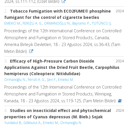
2024, ss.111-112, (Özet Bildiri)
2.
Tobacco Fumigation with ECO2FUME® phosphine
2024
fumigant for the control of cigarette beetles
EMEKCİ M.
,
FERİZLİ A. G.
,
ORMANOĞLU N.
,
Bayramcı P.
,
TÜTÜNCÜ Ş.
Proceedings of the 12th International Conference on Controlled
Atmosphere and Fumigation in Stored Products, Canada,
Amerika Birleşik Devletleri, 18 - 23 Ağustos 2024, ss.36-43, (Tam
Metin Bildiri)
3.
Efficacy of High-Pressure Carbon Dioxide
2024
Applications Against the Dried Fruit Beetle, Carpophilus
hemipterus (Coleoptera: Nitidulidae)
Ormanoğlu N.
,
Ferizli A. G.
,
Şen F.
,
Emekci M.
Proceedings of the 12th International Conference on Controlled
Atmosphere and Fumigation in Stored Products, Winnipeg,
Kanada, 18 - 23 Ağustos 2024, ss.119-125, (Tam Metin Bildiri)
4.
Studies on insecticidal effect and phytochemical
2024
properties of Cyanus depressus (M. Bieb.) Sojak
Yurdakul B.
,
Gökbulut A.
,
Emekci M.
,
Ormanoğlu N.