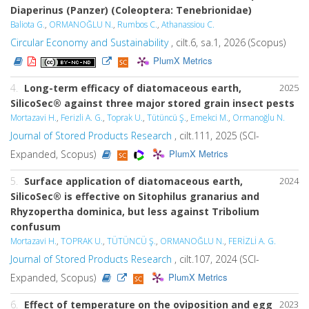
Diaperinus (Panzer) (Coleoptera: Tenebrionidae)
Baliota G.
,
ORMANOĞLU N.
,
Rumbos C.
,
Athanassiou C.
Circular Economy and Sustainability
, cilt.6, sa.1, 2026 (Scopus)
PlumX Metrics
4.
Long-term efficacy of diatomaceous earth,
2025
SilicoSec® against three major stored grain insect pests
Mortazavi H.
,
Ferizli A. G.
,
Toprak U.
,
Tütüncü Ş.
,
Emekci M.
,
Ormanoğlu N.
Journal of Stored Products Research
, cilt.111, 2025 (SCI-
PlumX Metrics
Expanded, Scopus)
5.
Surface application of diatomaceous earth,
2024
SilicoSec® is effective on Sitophilus granarius and
Rhyzopertha dominica, but less against Tribolium
confusum
Mortazavi H.
,
TOPRAK U.
,
TÜTÜNCÜ Ş.
,
ORMANOĞLU N.
,
FERİZLİ A. G.
Journal of Stored Products Research
, cilt.107, 2024 (SCI-
PlumX Metrics
Expanded, Scopus)
6.
Effect of temperature on the oviposition and egg
2023