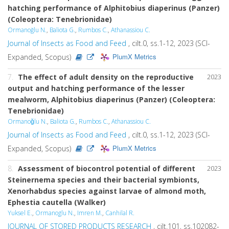
hatching performance of Alphitobius diaperinus (Panzer)
(Coleoptera: Tenebrionidae)
Ormanoğlu N.
,
Baliota G.
,
Rumbos C.
,
Athanassiou C.
Journal of Insects as Food and Feed
, cilt.0, ss.1-12, 2023 (SCI-
PlumX Metrics
Expanded, Scopus)
7.
The effect of adult density on the reproductive
2023
output and hatching performance of the lesser
mealworm, Alphitobius diaperinus (Panzer) (Coleoptera:
Tenebrionidae)
Ormanoğlu N.
,
Baliota G.
,
Rumbos C.
,
Athanassiou C.
Journal of Insects as Food and Feed
, cilt.0, ss.1-12, 2023 (SCI-
PlumX Metrics
Expanded, Scopus)
8.
Assessment of biocontrol potential of different
2023
Steinernema species and their bacterial symbionts,
Xenorhabdus species against larvae of almond moth,
Ephestia cautella (Walker)
Yuksel E.
,
Ormanoglu N.
,
Imren M.
,
Canhilal R.
JOURNAL OF STORED PRODUCTS RESEARCH
, cilt.101, ss.102082-