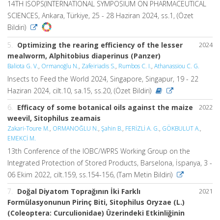
14TH ISOPS(INTERNATIONAL SYMPOSIUM ON PHARMACEUTICAL
SCIENCES, Ankara, Türkiye, 25 - 28 Haziran 2024, ss.1, (Özet
Bildiri)
5.
Optimizing the rearing efficiency of the lesser
2024
mealworm, Alphitobius diaperinus (Panzer)
Baliota G. V.
,
Ormanoğlu N.
,
Zafeiriadis S.
,
Rumbos C. I.
,
Athanassiou C. G.
Insects to Feed the World 2024, Singapore, Singapur, 19 - 22
Haziran 2024, cilt.10, sa.15, ss.20, (Özet Bildiri)
6.
Efficacy of some botanical oils against the maize
2022
weevil, Sitophilus zeamais
Zakari-Toure M.
,
ORMANOĞLU N.
,
Şahin B.
,
FERİZLİ A. G.
,
GÖKBULUT A.
,
EMEKCİ M.
13th Conference of the IOBC/WPRS Working Group on the
Integrated Protection of Stored Products, Barselona, İspanya, 3 -
06 Ekim 2022, cilt.159, ss.154-156, (Tam Metin Bildiri)
7.
Doğal Diyatom Toprağının İki Farklı
2021
Formülasyonunun Pirinç Biti, Sitophilus Oryzae (L.)
(Coleoptera: Curculionidae) Üzerindeki Etkinliğinin