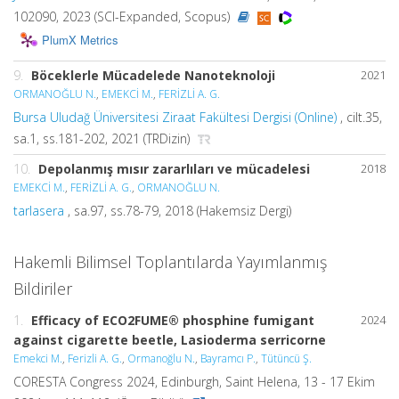
102090, 2023 (SCI-Expanded, Scopus)
PlumX Metrics
9.
Böceklerle Mücadelede Nanoteknoloji
2021
ORMANOĞLU N.
,
EMEKCİ M.
,
FERİZLİ A. G.
Bursa Uludağ Üniversitesi Ziraat Fakültesi Dergisi (Online)
, cilt.35,
sa.1, ss.181-202, 2021 (TRDizin)
10.
Depolanmış mısır zararlıları ve mücadelesi
2018
EMEKCİ M.
,
FERİZLİ A. G.
,
ORMANOĞLU N.
tarlasera
, sa.97, ss.78-79, 2018 (Hakemsiz Dergi)
Hakemli Bilimsel Toplantılarda Yayımlanmış
Bildiriler
1.
Efficacy of ECO2FUME® phosphine fumigant
2024
against cigarette beetle, Lasioderma serricorne
Emekci M.
,
Ferizli A. G.
,
Ormanoğlu N.
,
Bayramcı P.
,
Tütüncü Ş.
CORESTA Congress 2024, Edinburgh, Saint Helena, 13 - 17 Ekim