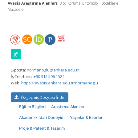
Avesis Araştırma Alanları:
Bitki Koruma, Entomoloji, Böceklerle
Mücadele
E-posta:
normanoglu@ankara.edu.tr
İş Telefonu:
+90 312 596 1524
Web:
https://avesis.ankara.edu.tr/normanoglu
Özgeçmiş Dosyası İndir
Eğitim Bilgileri
Araştırma Alanları
Akademik İdari Deneyim
Yayınlar & Eserler
Proje & Patent & Tasarım