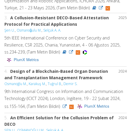
Optimization and Robotic Applications, ICHORA 2026, Ankara,
Türkiye, 21 - 23 Mayıs 2026, (Tam Metin Bildiri)
3.
A Collusion-Resistant DECO-Based Attestation
2025
Protocol for Practical Applications
Şen U.
,
Osmanoǧulu M.
,
Selçuk A. A.
5th IEEE International Conference on Cyber Security and
Resilience, CSR 2025, Chania, Yunanistan, 4 - 06 Ağustos 2025,
ss.234-239, (Tam Metin Bildiri)
PlumX Metrics
4.
Design of a Blockchain-Based Organ Donation
2024
and Transplantation Management Framework
Osmanoğlu M.
,
Karakuş M.
,
Tuğrul B.
,
Demir S.
9th International Congress on Information and Communication
Technology (ICICT 2024), London, İngiltere, 19 - 22 Şubat 2024,
PlumX Metrics
ss.155-164, (Tam Metin Bildiri)
5.
An Efficient Solution for the Collusion Problem of
2024
DECO
ŞEN U.
,
OSMANOĞLU M.
,
Selcuk A. A.