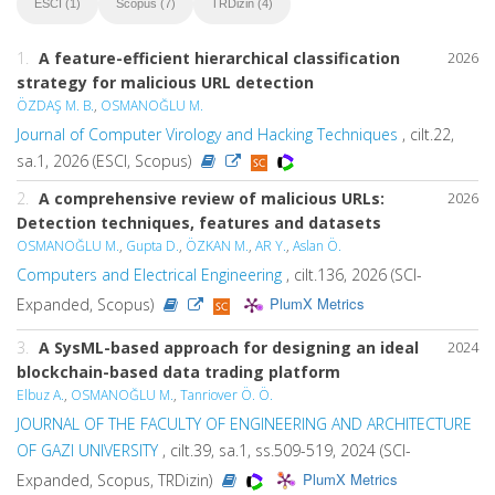
ESCI (1)
Scopus (7)
TRDizin (4)
1.
A feature-efficient hierarchical classification
2026
strategy for malicious URL detection
ÖZDAŞ M. B.
,
OSMANOĞLU M.
Journal of Computer Virology and Hacking Techniques
, cilt.22,
sa.1, 2026 (ESCI, Scopus)
2.
A comprehensive review of malicious URLs:
2026
Detection techniques, features and datasets
OSMANOĞLU M.
,
Gupta D.
,
ÖZKAN M.
,
AR Y.
,
Aslan Ö.
Computers and Electrical Engineering
, cilt.136, 2026 (SCI-
PlumX Metrics
Expanded, Scopus)
3.
A SysML-based approach for designing an ideal
2024
blockchain-based data trading platform
Elbuz A.
,
OSMANOĞLU M.
,
Tanriover Ö. Ö.
JOURNAL OF THE FACULTY OF ENGINEERING AND ARCHITECTURE
OF GAZI UNIVERSITY
, cilt.39, sa.1, ss.509-519, 2024 (SCI-
PlumX Metrics
Expanded, Scopus, TRDizin)