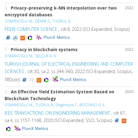
4.
Privacy-preserving k-NN interpolation over two
2022
encrypted databases
OSMANOĞLU M.
,
DEMİR S.
,
TUĞRUL B.
PEERJ COMPUTER SCIENCE
, cilt.8, 2022 (SCI-Expanded, Scopus)
PlumX Metrics
5.
Privacy in blockchain systems
2022
OSMANOĞLU M.
,
SELÇUK A. A.
TURKISH JOURNAL OF ELECTRICAL ENGINEERING AND COMPUTER
SCIENCES
, cilt.30, sa.2, ss.344-360, 2022 (SCI-Expanded, Scopus,
PlumX Metrics
TRDizin)
6.
An Effective Yield Estimation System Based on
2020
Blockchain Technology
OSMANOĞLU M.
,
TUĞRUL B.
,
Dogantuna T.
,
BOSTANCI G. E.
IEEE TRANSACTIONS ON ENGINEERING MANAGEMENT
, cilt.67,
sa.4, ss.1157-1168, 2020 (SCI-Expanded, SSCI, Scopus)
PlumX Metrics