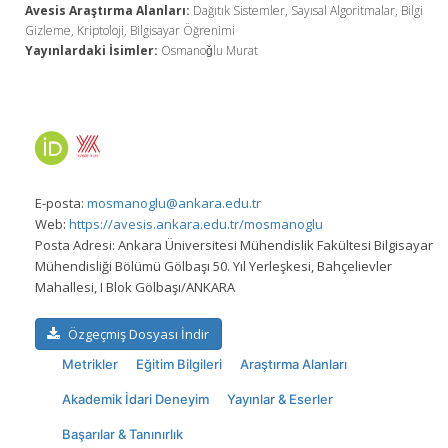
Avesis Araştırma Alanları:
Dağıtık Sistemler, Sayısal Algoritmalar, Bilgi
Gizleme, Kriptoloji, Bilgisayar Öğrenimi
Yayınlardaki İsimler:
Osmanoǧlu Murat
E-posta:
mosmanoglu@ankara.edu.tr
Web:
https://avesis.ankara.edu.tr/mosmanoglu
Posta Adresi:
Ankara Üniversitesi Mühendislik Fakültesi Bilgisayar
Mühendisliği Bölümü Gölbaşı 50. Yıl Yerleşkesi, Bahçelievler
Mahallesi, I Blok Gölbaşı/ANKARA
Özgeçmiş Dosyası İndir
Metrikler
Eğitim Bilgileri
Araştırma Alanları
Akademik İdari Deneyim
Yayınlar & Eserler
Başarılar & Tanınırlık