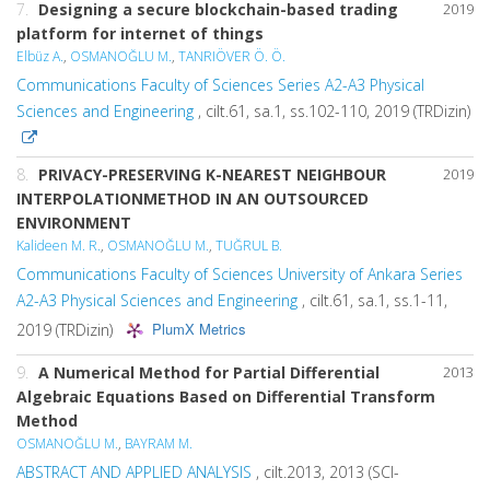
7.
Designing a secure blockchain-based trading
2019
platform for internet of things
Elbüz A.
,
OSMANOĞLU M.
,
TANRIÖVER Ö. Ö.
Communications Faculty of Sciences Series A2-A3 Physical
Sciences and Engineering
, cilt.61, sa.1, ss.102-110, 2019 (TRDizin)
8.
PRIVACY-PRESERVING K-NEAREST NEIGHBOUR
2019
INTERPOLATIONMETHOD IN AN OUTSOURCED
ENVIRONMENT
Kalideen M. R.
,
OSMANOĞLU M.
,
TUĞRUL B.
Communications Faculty of Sciences University of Ankara Series
A2-A3 Physical Sciences and Engineering
, cilt.61, sa.1, ss.1-11,
PlumX Metrics
2019 (TRDizin)
9.
A Numerical Method for Partial Differential
2013
Algebraic Equations Based on Differential Transform
Method
OSMANOĞLU M.
,
BAYRAM M.
ABSTRACT AND APPLIED ANALYSIS
, cilt.2013, 2013 (SCI-