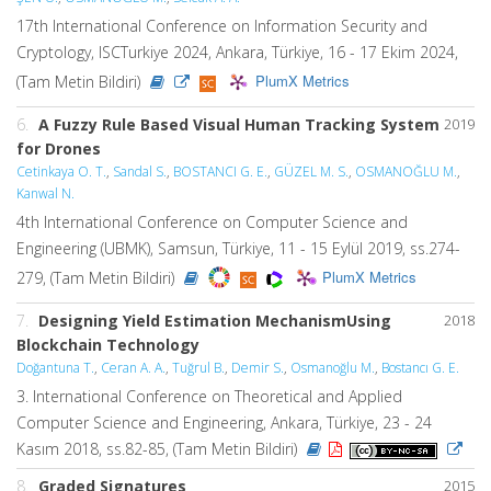
17th International Conference on Information Security and
Cryptology, ISCTurkiye 2024, Ankara, Türkiye, 16 - 17 Ekim 2024,
PlumX Metrics
(Tam Metin Bildiri)
6.
A Fuzzy Rule Based Visual Human Tracking System
2019
for Drones
Cetinkaya O. T.
,
Sandal S.
,
BOSTANCI G. E.
,
GÜZEL M. S.
,
OSMANOĞLU M.
,
Kanwal N.
4th International Conference on Computer Science and
Engineering (UBMK), Samsun, Türkiye, 11 - 15 Eylül 2019, ss.274-
PlumX Metrics
279, (Tam Metin Bildiri)
7.
Designing Yield Estimation MechanismUsing
2018
Blockchain Technology
Doğantuna T.
,
Ceran A. A.
,
Tuğrul B.
,
Demir S.
,
Osmanoğlu M.
,
Bostancı G. E.
3. International Conference on Theoretical and Applied
Computer Science and Engineering, Ankara, Türkiye, 23 - 24
Kasım 2018, ss.82-85, (Tam Metin Bildiri)
8.
Graded Signatures
2015