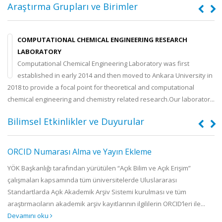
Araştırma Grupları ve Birimler
COMPUTATIONAL CHEMICAL ENGINEERING RESEARCH
a
LABORATORY
Computational Chemical Engineering Laboratory was first
f
established in early 2014 and then moved to Ankara University in
2018 to provide a focal point for theoretical and computational
in
chemical engineering and chemistry related research.Our laborator...
ör
Bilimsel Etkinlikler ve Duyurular
ORCID Numarası Alma ve Yayın Ekleme
.
YÖK Başkanlığı tarafından yürütülen “Açık Bilim ve Açık Erişim”
çalışmaları kapsamında tüm üniversitelerde Uluslararası
f
Standartlarda Açık Akademik Arşiv Sistemi kurulması ve tüm
araştırmacıların akademik arşiv kayıtlarının ilgililerin ORCID’leri ile...
Devamını oku