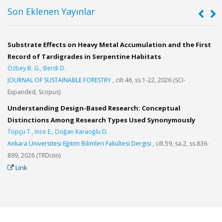
Son Eklenen Yayınlar
Substrate Effects on Heavy Metal Accumulation and the First
A
Record of Tardigrades in Serpentine Habitats
C
Özbey B. G.
,
Berdi D.
Y
JOURNAL OF SUSTAINABLE FORESTRY
, cilt.46, ss.1-22, 2026 (SCI-
I
,
Expanded, Scopus)
J
Understanding Design-Based Research: Conceptual
Distinctions Among Research Types Used Synonymously
U
Topçu T.
,
Ince E.
,
Doğan Karaoğlu D.
G
,
Ankara Üniversitesi Eğitim Bilimleri Fakültesi Dergisi
, cilt.59, sa.2, ss.836-
I
899, 2026 (TRDizin)
2
Link