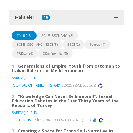
Makaleler
16
Tümü (16)
SCI-E, SSCI, AHCI (3)
SCI-E, SSCI, AHCI, ESCI (5)
ESCI (2)
Scopus (4)
TRDizin (6)
Diğer Yayınlar (5)
1.
Generations of Empire: Youth from Ottoman to
Italian Rule in the Mediterranean
SARITAŞ B. S. E.
JOURNAL OF FAMILY HISTORY
, 2025 (SSCI, Scopus)
2.
"Knowledge Can Never Be Immoral!": Sexual
Education Debates in the First Thirty Years of the
Republic of Turkey
SARITAŞ B. S. E.
ILEF DERGISI
, cilt.12, sa.1, ss.69-100, 2025 (ESCI)
3.
Creating a Space for Trans Self-Narrative in