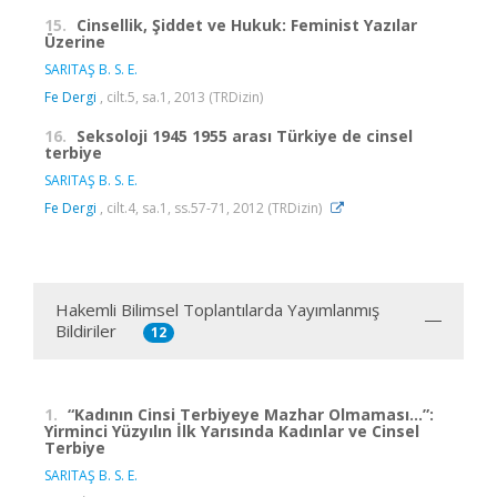
15.
Cinsellik, Şiddet ve Hukuk: Feminist Yazılar
Üzerine
SARITAŞ B. S. E.
Fe Dergi
, cilt.5, sa.1, 2013 (TRDizin)
16.
Seksoloji 1945 1955 arası Türkiye de cinsel
terbiye
SARITAŞ B. S. E.
Fe Dergi
, cilt.4, sa.1, ss.57-71, 2012 (TRDizin)
Hakemli Bilimsel Toplantılarda Yayımlanmış
Bildiriler
12
1.
“Kadının Cinsi Terbiyeye Mazhar Olmaması...”:
Yirminci Yüzyılın İlk Yarısında Kadınlar ve Cinsel
Terbiye
SARITAŞ B. S. E.