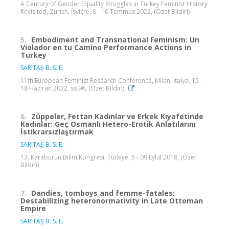
A Century of Gender Equality Struggles in Turkey Feminist History
Revisited, Zürich, İsviçre, 8 - 10 Temmuz 2022, (Özet Bildiri)
5.
Embodiment and Transnational Feminism: Un
Violador en tu Camino Performance Actions in
Turkey
SARITAŞ B. S. E.
11th European Feminist Research Conference, Milan, İtalya, 15 -
18 Haziran 2022, ss.96, (Özet Bildiri)
6.
Züppeler, Fettan Kadınlar ve Erkek Kıyafetinde
Kadınlar: Geç Osmanlı Hetero-Erotik Anlatılarını
İstikrarsızlaştırmak
SARITAŞ B. S. E.
13. Karaburun Bilim Kongresi, Türkiye, 5 - 09 Eylül 2018, (Özet
Bildiri)
7.
Dandies, tomboys and femme-fatales:
Destabilizing heteronormativity in Late Ottoman
Empire
SARITAŞ B. S. E.