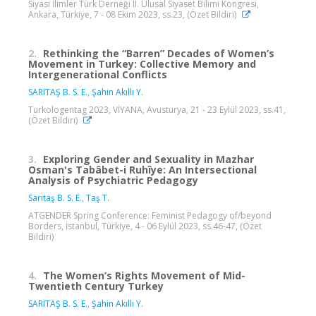
Siyasi İlimler Türk Derneği II. Ulusal Siyaset Bilimi Kongresi,
Ankara, Türkiye, 7 - 08 Ekim 2023, ss.23, (Özet Bildiri)
2.
Rethinking the “Barren” Decades of Women’s
Movement in Turkey: Collective Memory and
Intergenerational Conflicts
SARITAŞ B. S. E.
,
Şahin Akıllı Y.
Turkologentag 2023, VİYANA, Avusturya, 21 - 23 Eylül 2023, ss.41,
(Özet Bildiri)
3.
Exploring Gender and Sexuality in Mazhar
Osman's Tabâbet-i Ruhîye: An Intersectional
Analysis of Psychiatric Pedagogy
Sarıtaş B. S. E.
,
Taş T.
ATGENDER Spring Conference: Feminist Pedagogy of/beyond
Borders, İstanbul, Türkiye, 4 - 06 Eylül 2023, ss.46-47, (Özet
Bildiri)
4.
The Women’s Rights Movement of Mid-
Twentieth Century Turkey
SARITAŞ B. S. E.
,
Şahin Akıllı Y.