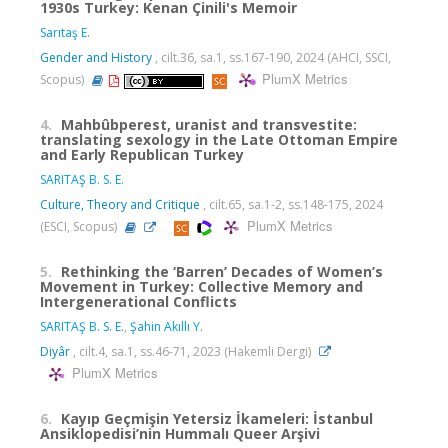
1930s Turkey: Kenan Çinili's Memoir
Sarıtaş E.
Gender and History
, cilt.36, sa.1, ss.167-190, 2024 (AHCI, SSCI,
PlumX Metrics
Scopus)
4.
Mahbûbperest, uranist and transvestite:
translating sexology in the Late Ottoman Empire
and Early Republican Turkey
SARITAŞ B. S. E.
Culture, Theory and Critique
, cilt.65, sa.1-2, ss.148-175, 2024
PlumX Metrics
(ESCI, Scopus)
5.
Rethinking the ‘Barren’ Decades of Women’s
Movement in Turkey: Collective Memory and
Intergenerational Conflicts
SARITAŞ B. S. E.
,
Şahin Akıllı Y.
Diyâr
, cilt.4, sa.1, ss.46-71, 2023 (Hakemli Dergi)
PlumX Metrics
6.
Kayıp Geçmişin Yetersiz İkameleri: İstanbul
Ansiklopedisi’nin Hummalı Queer Arşivi