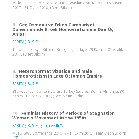
Middle East Studies Association, Washington, Kiribati, 18 Kasım
2017 - 21 Ocak 2018, (Özet Bildiri)
8.
Geç Osmanlı ve Erken Cumhuriyet
Dönemlerinde Erkek Homoerotizmine Dair Üç
Anlatı
SARITAŞ B. S. E.
15. Ulusal Sosyal Bilimler Kongresi, Türkiye, 29 Kasım - 01 Aralık
2017, (Özet Bildiri)
9.
Heteronormativization and Male
Homoeroticism in Late Ottoman Empire
SARITAŞ B. S. E.
Blickwechsel. Contemporary Turkey Studies, Berlin, Almanya, 30
Kasım - 02 Aralık 2016, (Tam Metin Bildiri)
10.
Feminist History of Periods of Stagnation
Women s Movement in the 1950s
SARITAŞ B. S. E.
,
Şahin Akıllı Y.
METU GWS Conference 2015, 9 - 11 Ekim 2015, (Tam Metin Bildiri)