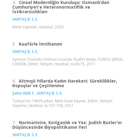
4.
Cinsel Modernliğin Kuruluşu: Osmanlı’dan
Cumhuriyet'e Heteronormatiflik ve
İstikrarsızlıkları
SARITAŞ B. S. E.
Metis Yayınları, İstanbul, 2020
5.
Kuaförle İmtihanım
SARITAŞ B. S. E.
Aynanın Önünde Cımbızın Ucunda: Kuaför Kitabı, FUNDA ŞENOL
CANTEK, Editör, İletişim, İstanbul, ss.69-75, 2017
6.
Altmışlı Yıllarda Kadın Hareketi: Süreklilikler,
Kopuşlar ve Çeşitlenme
Şahin Akıllı Y.
,
SARITAŞ B. S. E.
Türkiye’nin 1960’lı yılları, Mete Kaan Kaynar, Editör, İletişim
Yayınevi, İstanbul, ss.727-758, 2017
7.
Normativite, Kırılganlık ve Yas: Judith Butler'ın
Düşüncesinde Biyopolitikanın Yeri
SARITAŞ B. S. E.