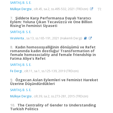
SARITAŞ B. S. E.
Mülkiye Dergisi
, cilt.45, sa.2, ss.495-532, 2021 (TRDizin)
7.
Şiddete Karşı Performansa Dayalı Yaratıcı
Eylem: Yoluna Çıkan Tecavüzcü ve One Billion
Rising’in Feminist Siyaseti
SARITAŞ B. S. E.
ViraVerita
, sa.13, ss.165-191, 2021 (Hakemli Dergi)
8.
Kadın homososyalliğinin dönüşümü ve Refet
romanında kadın dostluğu/ Transformation of
female homosociality and female friendship in
Fatma Aliye’s Refet
SARITAŞ B. S. E.
Fe Dergi
, cilt.11, sa.1, ss.125-139, 2019 (TRDizin)
9.
Özgecan Aslan Eylemleri ve Feminist Hareket
Üzerine Düşündürdükleri
SARITAŞ B. S. E.
Mülkiye Dergisi
, cilt.39, sa.2, ss.273-281, 2015 (TRDizin)
10.
The Centrality of Gender to Understanding
Turkish Politics