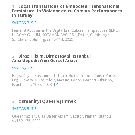
1.
Local Translations of Embodied Transnational
Feminism: Un Violador en tu Camino Performances
in Turkey
SARITAŞ B. S. E.
Feminist Activism in the Digital Era: Cultural Perspectives, ŞENER
ULAGAY GÜLÜM, KOTAMAN AVCI ASLI, Editör, Cambridge
Scholars Publishing, ss.78-114, 2025
2.
Biraz Tılsım, Biraz Hayal: İstanbul
Ansiklopedisi'nin Görsel Arşivi
SARITAŞ B. S. E.
Başka Kayda Rastlanmadı, Tanju, Bülent; Yapıcı, Cansu; Yurteri,
Ezgi; Özkara, Gülce; Yıldız, Masum, Editör, Garanti Kültür AŞ,
İstanbul, ss.73-88, 2023
3.
Osmanlı'yı Queerleştirmek
SARITAŞ B. S. E.
Queer Yazıları, Ulaş Bager Aldemir, Editör, Pinhan, İstanbul,
ss.152-175, 2023