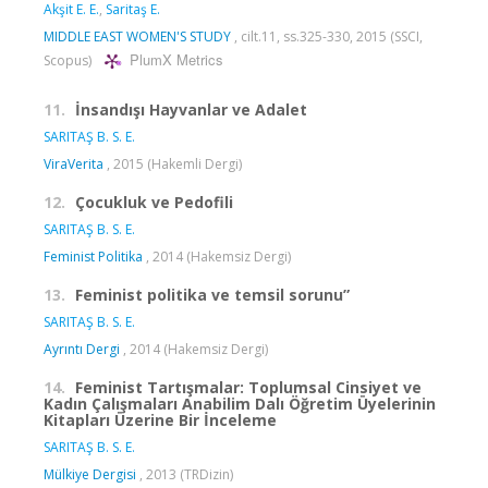
Akşit E. E.
,
Saritaş E.
MIDDLE EAST WOMEN'S STUDY
, cilt.11, ss.325-330, 2015 (SSCI,
PlumX Metrics
Scopus)
11.
İnsandışı Hayvanlar ve Adalet
SARITAŞ B. S. E.
ViraVerita
, 2015 (Hakemli Dergi)
12.
Çocukluk ve Pedofili
SARITAŞ B. S. E.
Feminist Politika
, 2014 (Hakemsiz Dergi)
13.
Feminist politika ve temsil sorunu”
SARITAŞ B. S. E.
Ayrıntı Dergi
, 2014 (Hakemsiz Dergi)
14.
Feminist Tartışmalar: Toplumsal Cinsiyet ve
Kadın Çalışmaları Anabilim Dalı Öğretim Üyelerinin
Kitapları Üzerine Bir İnceleme
SARITAŞ B. S. E.
Mülkiye Dergisi
, 2013 (TRDizin)