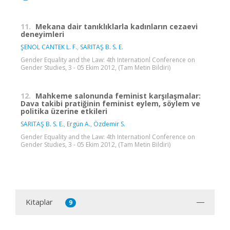
11.
Mekana dair tanıklıklarla kadınların cezaevi
deneyimleri
ŞENOL CANTEK L. F.
,
SARITAŞ B. S. E.
Gender Equality and the Law: 4th Internationl Conference on
Gender Studies, 3 - 05 Ekim 2012, (Tam Metin Bildiri)
12.
Mahkeme salonunda feminist karşılaşmalar:
Dava takibi pratiğinin feminist eylem, söylem ve
politika üzerine etkileri
SARITAŞ B. S. E.
,
Ergün A.
,
Özdemir S.
Gender Equality and the Law: 4th Internationl Conference on
Gender Studies, 3 - 05 Ekim 2012, (Tam Metin Bildiri)
Kitaplar
9