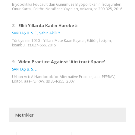
Biyopolitika Foucault dan Günümüze Biyopolitikanın İzdüşümleri,
Onur Kartal, Editör, NotaBene Yayınları, Ankara, ss.299-325, 2016
8.
Ellili Yıllarda Kadın Hareketi
SARITAŞ B. S. E.
,
Şahin Akıllı Y.
Türkiye nin 1950 li Yılları, Mete Kaan Kaynar, Editör, İletişim,
İstanbul, ss.627-666, 2015
9.
Video Practice Against 'Abstract Space'
SARITAŞ B. S. E.
Urban Act: A Handbook for Alternative Practice, aaa-PEPRAV,
Editör, aaa-PEPRAV, ss.354-355, 2007
Metrikler