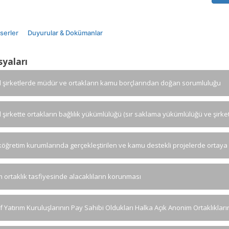
Eserler
Duyurular & Dokümanlar
syaları
d şirketlerde müdür ve ortakların kamu borçlarından doğan sorumluluğu
d şirkette ortakların bağlılık yükümlülüğü (sır saklama yükümlülüğü ve şirke
öğretim kurumlarında gerçekleştirilen ve kamu destekli projelerde ortaya 
 ortaklık tasfiyesinde alacaklıların korunması
if Yatırım Kuruluşlarının Pay Sahibi Oldukları Halka Açık Anonim Ortaklıklar