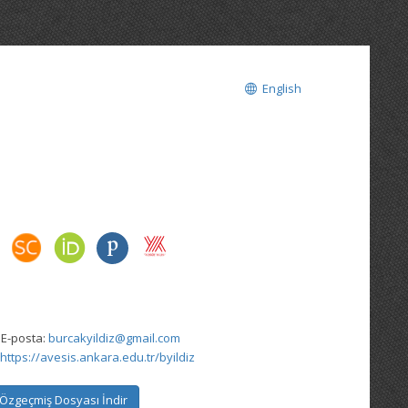
English
 E-posta:
burcakyildiz@gmail.com
https://avesis.ankara.edu.tr/byildiz
Özgeçmiş Dosyası İndir