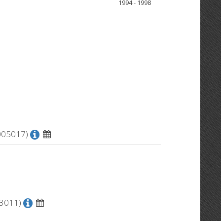
1994 - 1998
9005017)
S3011)