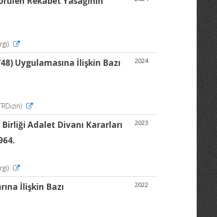
görülen Rekabet Yasağının
rgi)
2024
48) Uygulamasına İlişkin Bazı
(TRDizin)
2023
Birliği Adalet Divanı Kararları
964.
rgi)
2022
ına İlişkin Bazı