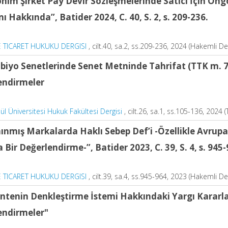
nim Şirket Pay Devir Sözleşmelerinde Satıcı İçin Ön
 Hakkında”, Batider 2024, C. 40, S. 2, s. 209-236.
 TICARET HUKUKU DERGISI
, cilt.40, sa.2, ss.209-236, 2024 (Hakemli De
iyo Senetlerinde Senet Metninde Tahrifat (TTK m. 7
endirmeler
ül Üniversitesi Hukuk Fakültesi Dergisi
, cilt.26, sa.1, ss.105-136, 2024 
ınmış Markalarda Haklı Sebep Def’i -Özellikle Avrupa 
a Bir Değerlendirme-”, Batider 2023, C. 39, S. 4, s. 945-
 TICARET HUKUKU DERGISI
, cilt.39, sa.4, ss.945-964, 2023 (Hakemli De
ntenin Denkleştirme İstemi Hakkındaki Yargı Kararlar
endirmeler"