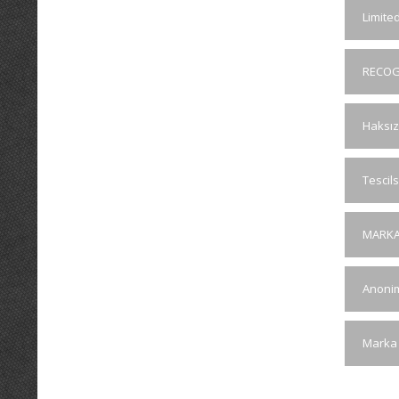
Limited
RECOGN
Haksız
Tescil
MARKA
Anonim
Marka 