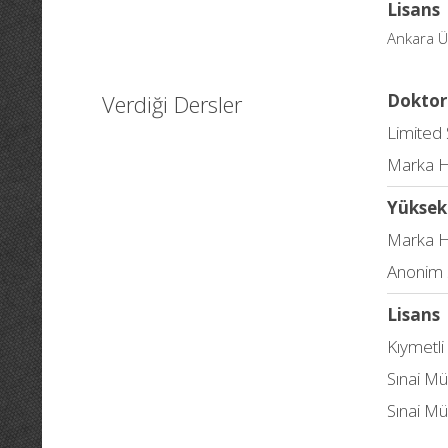
Lisans
Ankara Ün
Verdiği Dersler
Doktor
Limited
Marka H
Yüksek
Marka 
Anonim Ş
Lisans
Kıymetl
Sınai M
Sınai Mü