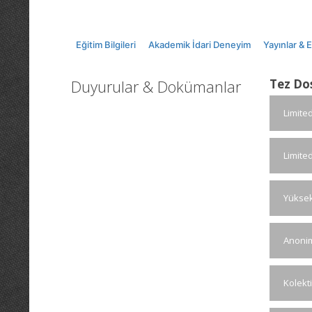
Eğitim Bilgileri
Akademik İdari Deneyim
Yayınlar & 
Duyurular & Dokümanlar
Tez Do
Limite
Limite
Yüksek
Anonim
Kolekt