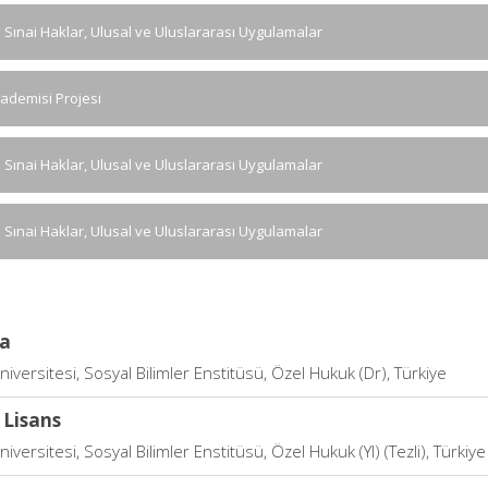
ve Sınai Haklar, Ulusal ve Uluslararası Uygulamalar
kademisi Projesi
ve Sınai Haklar, Ulusal ve Uluslararası Uygulamalar
ve Sınai Haklar, Ulusal ve Uluslararası Uygulamalar
a
iversitesi, Sosyal Bilimler Enstitüsü, Özel Hukuk (Dr), Türkiye
 Lisans
iversitesi, Sosyal Bilimler Enstitüsü, Özel Hukuk (Yl) (Tezli), Türkiye