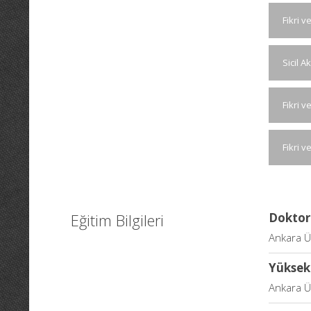
Fikri 
Sicil A
Fikri 
Fikri 
Eğitim Bilgileri
Doktor
Ankara Ün
Yüksek
Ankara Ün