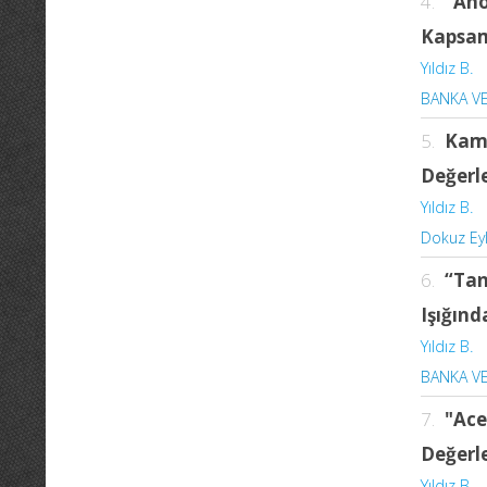
4.
“Ano
Kapsamı
Yıldız B.
BANKA VE
5.
Kamb
Değerl
Yıldız B.
Dokuz Eyl
6.
“Tan
Işığınd
Yıldız B.
BANKA VE
7.
"Ace
Değerl
Yıldız B.