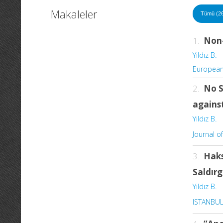
Makaleler
Tümü (2
1.
Non-
Yıldız B.
European
2.
No S
against
Yıldız B.
Journal o
3.
Haks
Saldırg
Yıldız B.
ISTANBU