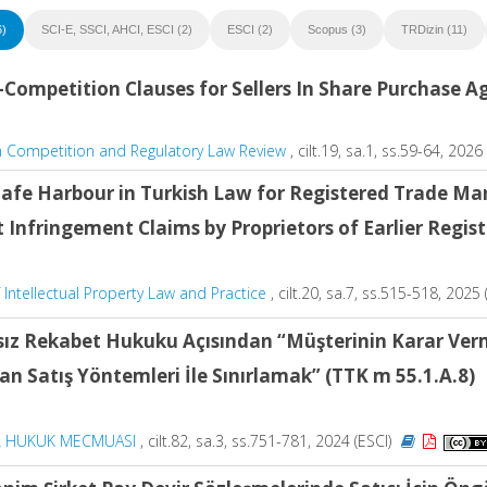
6)
SCI-E, SSCI, AHCI, ESCI (2)
ESCI (2)
Scopus (3)
TRDizin (11)
Competition Clauses for Sellers In Share Purchase 
 Competition and Regulatory Law Review
, cilt.19, sa.1, ss.59-64, 202
afe Harbour in Turkish Law for Registered Trade Ma
 Infringement Claims by Proprietors of Earlier Regis
f Intellectual Property Law and Practice
, cilt.20, sa.7, ss.515-518, 2025
ız Rekabet Hukuku Açısından “Müşterinin Karar Ver
an Satış Yöntemleri İle Sınırlamak” (TTK m 55.1.A.8)
L HUKUK MECMUASI
, cilt.82, sa.3, ss.751-781, 2024 (ESCI)