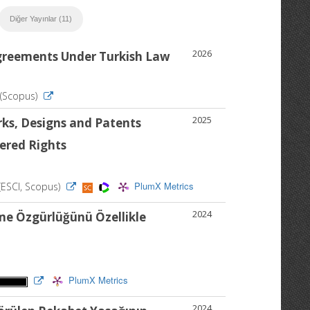
Diğer Yayınlar (11)
2026
Agreements Under Turkish Law
6 (Scopus)
2025
rks, Designs and Patents
tered Rights
PlumX Metrics
 (ESCI, Scopus)
2024
me Özgürlüğünü Özellikle
PlumX Metrics
2024