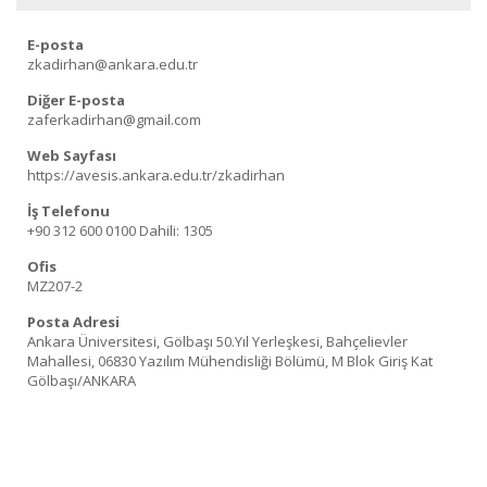
E-posta
zkadirhan@ankara.edu.tr
Diğer E-posta
zaferkadirhan@gmail.com
Web Sayfası
https://avesis.ankara.edu.tr/zkadirhan
İş Telefonu
+90 312 600 0100
Dahili: 1305
Ofis
MZ207-2
Posta Adresi
Ankara Üniversitesi, Gölbaşı 50.Yıl Yerleşkesi, Bahçelievler
Mahallesi, 06830 Yazılım Mühendisliği Bölümü, M Blok Giriş Kat
Gölbaşı/ANKARA