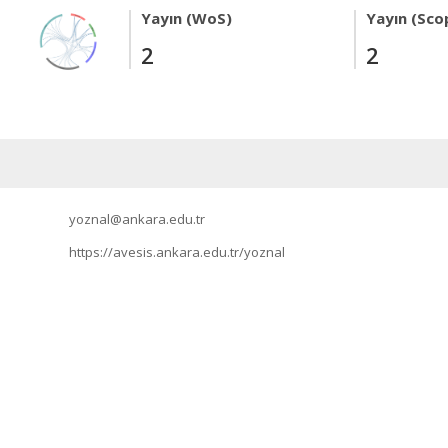
Yayın (WoS)
Yayın (Sco
2
2
yoznal@ankara.edu.tr
https://avesis.ankara.edu.tr/yoznal