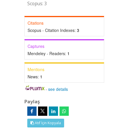
Scopus: 3
Citations
Scopus - Citation Indexes:
3
Captures
Mendeley - Readers:
1
Mentions
News:
1
-
see details
Paylaş
Atıf İçin Kopyala