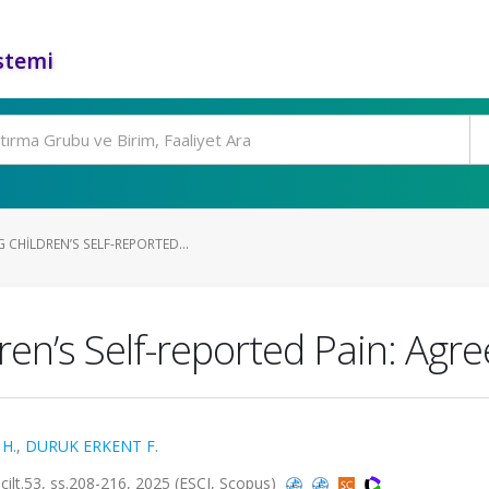
stemi
CHILDREN’S SELF-REPORTED...
en’s Self-reported Pain: Agr
H.
,
DURUK ERKENT F.
cilt.53, ss.208-216, 2025 (ESCI, Scopus)