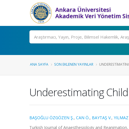
Ankara Üniversitesi
Akademik Veri Yönetim Si
Ara
ANA SAYFA
SON EKLENEN YAYINLAR
UNDERESTIMATING 
Underestimating Childr
BAŞOĞLU ÖZGÖZEN Ş.
,
CAN Ö.
,
BAYTAŞ V.
,
YILMAZ 
Turkish Journal of Anaesthesiology and Reanimation, 