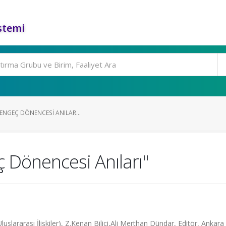
stemi
"YENGEÇ DÖNENCESI ANILAR...
ç Dönencesi Anıları"
uslararası İlişkiler), Z.Kenan Bilici,Ali Merthan Dündar, Editör, Ankara