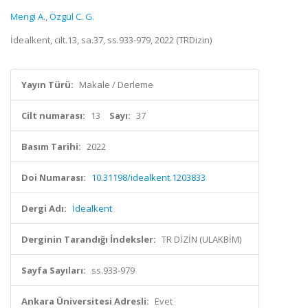
Mengi A.
,
Özgül C. G.
İdealkent, cilt.13, sa.37, ss.933-979, 2022 (TRDizin)
Yayın Türü:
Makale / Derleme
Cilt numarası:
13
Sayı:
37
Basım Tarihi:
2022
Doi Numarası:
10.31198/idealkent.1203833
Dergi Adı:
İdealkent
Derginin Tarandığı İndeksler:
TR DİZİN (ULAKBİM)
Sayfa Sayıları:
ss.933-979
Ankara Üniversitesi Adresli:
Evet