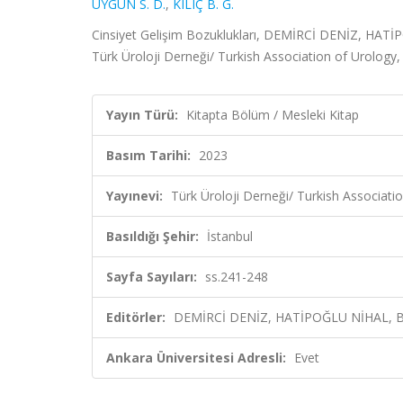
UYGUN S. D.
,
KILIÇ B. G.
Cinsiyet Gelişim Bozuklukları, DEMİRCİ DENİZ, H
Türk Üroloji Derneği/ Turkish Association of Urology,
Yayın Türü:
Kitapta Bölüm / Mesleki Kitap
Basım Tarihi:
2023
Yayınevi:
Türk Üroloji Derneği/ Turkish Associati
Basıldığı Şehir:
İstanbul
Sayfa Sayıları:
ss.241-248
Editörler:
DEMİRCİ DENİZ, HATİPOĞLU NİHAL, B
Ankara Üniversitesi Adresli:
Evet