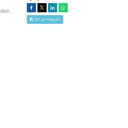
itör,
Atıf İçin Kopyala