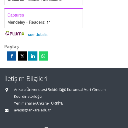
Captures
Mendeley - Readers:
11
-
see details
Paylaş
İletişim Bilgileri
Ankara Üniversitesi Rektörlüğü Kurumsal Veri Yönetimi
Koordinatörlüğü
Yenimahalle/Ankara-TÜRKİYE
avesis@ankara.edu.tr