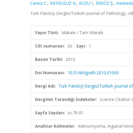
Cansiz C.
,
KAYGUSUZ G.
,
KUZU I.
,
ERSÖZ Ş.
,
Hazineda
Turk Patoloji Dergisi/Turkish Journal of Pathology, ci
Yayın Türü:
Makale / Tam Makale
Cilt numarası:
26
Sayı:
1
Basım Tarihi:
2010
Doi Numarası:
10.5146/tjpath.2010.01000
Dergi Adı:
Turk Patoloji Dergisi/Turkish Journal o
Derginin Tarandığı İndeksler:
Science Citatio
Sayfa Sayıları:
ss.78-81
Anahtar Kelimeler:
Adenomyoma, Inguinal herni