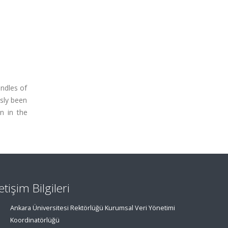
undles of
sly been
on in the
letişim Bilgileri
Ankara Üniversitesi Rektörlüğü Kurumsal Veri Yönetimi
Koordinatörlüğü