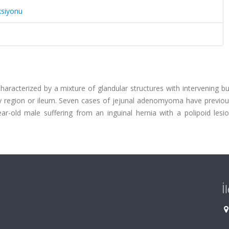
ksiyonu
haracterized by a mixture of glandular structures with intervening b
ry region or ileum. Seven cases of jejunal adenomyoma have previou
ear-old male suffering from an inguinal hernia with a polipoid lesi
İ