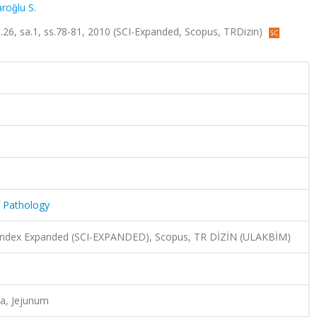
roǧlu S.
lt.26, sa.1, ss.78-81, 2010 (SCI-Expanded, Scopus, TRDizin)
f Pathology
n Index Expanded (SCI-EXPANDED), Scopus, TR DİZİN (ULAKBİM)
a, Jejunum