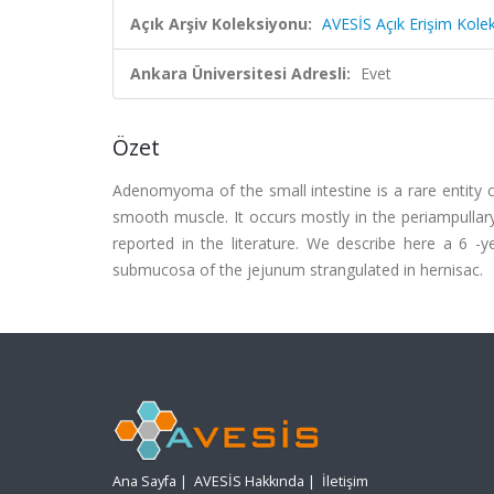
Açık Arşiv Koleksiyonu:
AVESİS Açık Erişim Kole
Ankara Üniversitesi Adresli:
Evet
Özet
Adenomyoma of the small intestine is a rare entity c
smooth muscle. It occurs mostly in the periampulla
reported in the literature. We describe here a 6 -y
submucosa of the jejunum strangulated in hernisac.
Ana Sayfa
|
AVESİS Hakkında
|
İletişim