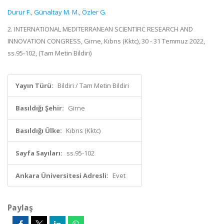
Durur F.
,
Günaltay M. M.
,
Özler G.
2. INTERNATIONAL MEDITERRANEAN SCIENTIFIC RESEARCH AND
INNOVATION CONGRESS, Girne, Kıbrıs (Kktc), 30 - 31 Temmuz 2022,
ss.95-102, (Tam Metin Bildiri)
Yayın Türü:
Bildiri / Tam Metin Bildiri
Basıldığı Şehir:
Girne
Basıldığı Ülke:
Kıbrıs (Kktc)
Sayfa Sayıları:
ss.95-102
Ankara Üniversitesi Adresli:
Evet
Paylaş