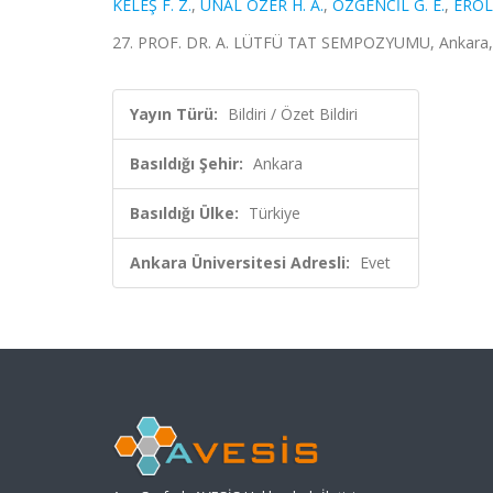
KELEŞ F. Z.
,
ÜNAL ÖZER H. A.
,
ÖZGENCİL G. E.
,
EROL
27. PROF. DR. A. LÜTFÜ TAT SEMPOZYUMU, Ankara, Tür
Yayın Türü:
Bildiri / Özet Bildiri
Basıldığı Şehir:
Ankara
Basıldığı Ülke:
Türkiye
Ankara Üniversitesi Adresli:
Evet