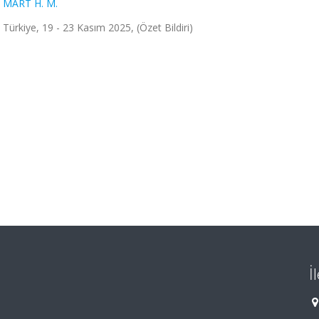
 MART H. M.
kiye, 19 - 23 Kasım 2025, (Özet Bildiri)
İ