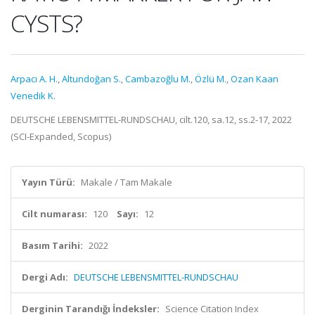
CYSTS?
Arpacı A. H.
,
Altundoğan S.
,
Cambazoğlu M.
,
Özlü M.
,
Ozan Kaan
Venedik K.
DEUTSCHE LEBENSMITTEL-RUNDSCHAU, cilt.120, sa.12, ss.2-17, 2022
(SCI-Expanded, Scopus)
Yayın Türü:
Makale / Tam Makale
Cilt numarası:
120
Sayı:
12
Basım Tarihi:
2022
Dergi Adı:
DEUTSCHE LEBENSMITTEL-RUNDSCHAU
Derginin Tarandığı İndeksler:
Science Citation Index