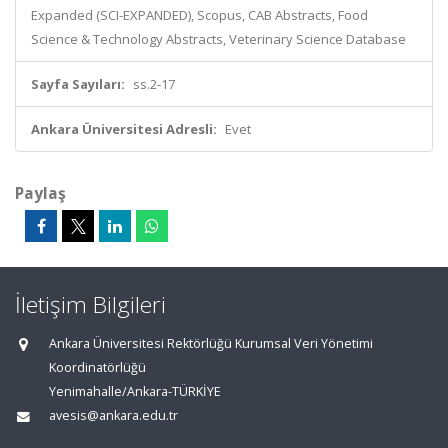
Expanded (SCI-EXPANDED), Scopus, CAB Abstracts, Food
Science & Technology Abstracts, Veterinary Science Database
Sayfa Sayıları:
ss.2-17
Ankara Üniversitesi Adresli:
Evet
Paylaş
İletişim Bilgileri
Ankara Üniversitesi Rektörlüğü Kurumsal Veri Yönetimi
Koordinatörlüğü
Yenimahalle/Ankara-TÜRKİYE
avesis@ankara.edu.tr