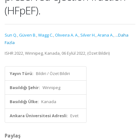
(HFpEF).
Sun Q.
,
Güven B.
,
Wagg C.
,
Olıveıra A. A.
,
Sılver H.
,
Arana A.
,
...Daha
Fazla
ISHR 2022, Winnipeg, Kanada, 06 Eylül 2022, (Özet Bildiri)
Yayın Türü:
Bildiri / Özet Bildiri
Basıldığı Şehir:
Winnipeg
Basıldığı Ülke:
Kanada
Ankara Üniversitesi Adresli:
Evet
Paylaş