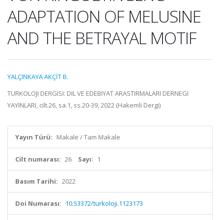
ADAPTATION OF MELUSINE
AND THE BETRAYAL MOTIF
YALÇINKAYA AKÇİT B.
TURKOLOJI DERGISI: DIL VE EDEBIYAT ARASTIRMALARI DERNEGI
YAYINLARI, cilt.26, sa.1, ss.20-39, 2022 (Hakemli Dergi)
Yayın Türü:
Makale / Tam Makale
Cilt numarası:
26
Sayı:
1
Basım Tarihi:
2022
Doi Numarası:
10.53372/turkoloji.1123173