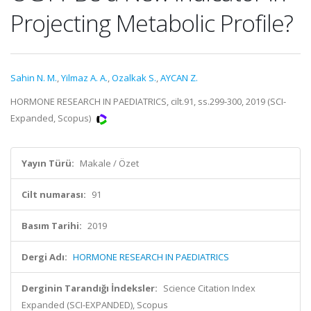
Projecting Metabolic Profile?
Sahin N. M.
,
Yilmaz A. A.
,
Ozalkak S.
,
AYCAN Z.
HORMONE RESEARCH IN PAEDIATRICS, cilt.91, ss.299-300, 2019 (SCI-
Expanded, Scopus)
Yayın Türü:
Makale / Özet
Cilt numarası:
91
Basım Tarihi:
2019
Dergi Adı:
HORMONE RESEARCH IN PAEDIATRICS
Derginin Tarandığı İndeksler:
Science Citation Index
Expanded (SCI-EXPANDED), Scopus