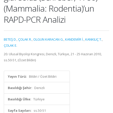
(Mammalia: Rodentia)’un
RAPD-PCR Analizi
BETEŞ D.
,
ÇOLAK R.
,
OLGUN KARACAN G.
,
KANDEMİR İ.
,
KANKILIÇ T.
,
ÇOLAK E.
20. Ulusal Biyoloji Kongresi, Denizli, Türkiye, 21 - 25 Haziran 2010,
ss.50-51, (Özet Bildiri)
Yayın Türü:
Bildiri / Özet Bildiri
Basıldığı Şehir:
Denizli
Basıldığı Ülke:
Türkiye
Sayfa Sayıları:
ss.50-51