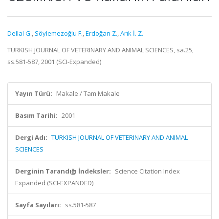
Dellal G.
,
Söylemezoğlu F.
,
Erdoğan Z.
,
Arık İ. Z.
TURKISH JOURNAL OF VETERINARY AND ANIMAL SCIENCES, sa.25,
ss.581-587, 2001 (SCI-Expanded)
Yayın Türü:
Makale / Tam Makale
Basım Tarihi:
2001
Dergi Adı:
TURKISH JOURNAL OF VETERINARY AND ANIMAL
SCIENCES
Derginin Tarandığı İndeksler:
Science Citation Index
Expanded (SCI-EXPANDED)
Sayfa Sayıları:
ss.581-587