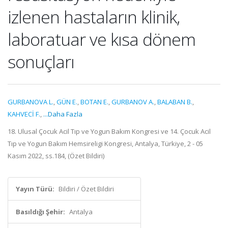
izlenen hastaların klinik,
laboratuar ve kısa dönem
sonuçları
GURBANOVA L.
,
GÜN E.
,
BOTAN E.
,
GURBANOV A.
,
BALABAN B.
,
KAHVECİ F.
,
...Daha Fazla
18. Ulusal Çocuk Acil Tıp ve Yogun Bakım Kongresi ve 14. Çocuk Acil
Tıp ve Yogun Bakım Hemsireligi Kongresi, Antalya, Türkiye, 2 - 05
Kasım 2022, ss.184, (Özet Bildiri)
Yayın Türü:
Bildiri / Özet Bildiri
Basıldığı Şehir:
Antalya