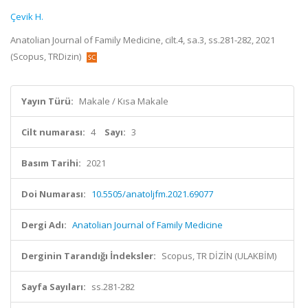
Çevik H.
Anatolian Journal of Family Medicine, cilt.4, sa.3, ss.281-282, 2021
(Scopus, TRDizin)
Yayın Türü:
Makale / Kısa Makale
Cilt numarası:
4
Sayı:
3
Basım Tarihi:
2021
Doi Numarası:
10.5505/anatoljfm.2021.69077
Dergi Adı:
Anatolian Journal of Family Medicine
Derginin Tarandığı İndeksler:
Scopus, TR DİZİN (ULAKBİM)
Sayfa Sayıları:
ss.281-282