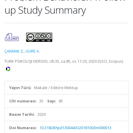
up Study Summary
ÇAKMAK Z.
,
GÜRE A.
TURK PSIKOLOJI DERGISI, cilt.35, sa.85, ss.17-20, 2020 (SSCI, Scopus)
Yayın Türü:
Makale / Editöre Mektup
Cilt numarası:
35
Sayı:
85
Basım Tarihi:
2020
Doi Numarası:
10.31828/tpd1300443320181003m000013