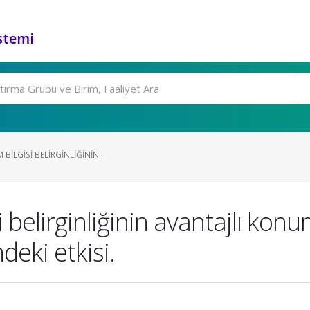
stemi
BILGISI BELIRGINLIĞININ...
i belirginliğinin avantajlı kon
deki etkisi.