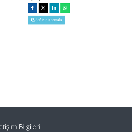
Atıf İçin Kopyala
letişim Bilgileri