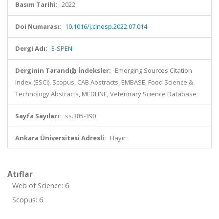
Basım Tarihi:
2022
Doi Numarası:
10.1016/j.clnesp.2022.07.014
Dergi Adı:
E-SPEN
Derginin Tarandığı İndeksler:
Emerging Sources Citation
Index (ESCI), Scopus, CAB Abstracts, EMBASE, Food Science &
Technology Abstracts, MEDLINE, Veterinary Science Database
Sayfa Sayıları:
ss.385-390
Ankara Üniversitesi Adresli:
Hayır
Atıflar
Web of Science: 6
Scopus: 6