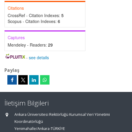
Citations
CrossRef - Citation Indexes:
5
Scopus - Citation Indexes:
6
Captures
Mendeley - Readers:
29
-
see details
Paylaş
İletişim Bilgileri
Ankara Üniversitesi Rektörlüğü Kurumsal Veri Yönetimi
Koordinatörlüğü
Yenimahalle/Ankara-TÜRKİYE