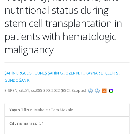
nutritional status during
stem cell transplantation in
patients with hematologic
malignancy
ŞAHİN ERGÜL S.
,
GÜNEŞ ŞAHİN G.
,
ÖZER N. T.
,
KAYNAR L.
,
ÇELİK S.
,
GÜNDOĞAN K.
E-SPEN, cilt.51, ss.385-390, 2022 (ESCI, Scopus)
Yayın Türü:
Makale / Tam Makale
Cilt numarası:
51