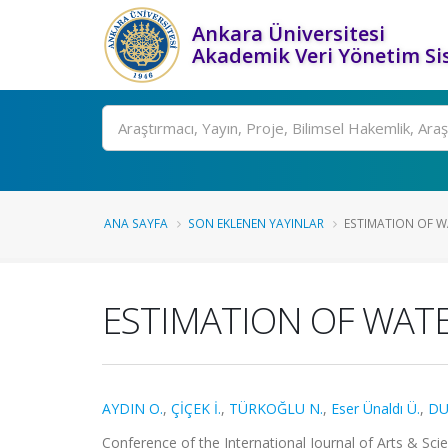
Ankara Üniversitesi
Akademik Veri Yönetim Si
Ara
ANA SAYFA
SON EKLENEN YAYINLAR
ESTIMATION OF WA
ESTIMATION OF WATE
AYDIN O.
,
ÇİÇEK İ.
,
TÜRKOĞLU N.
,
Eser Ünaldı Ü.
,
DU
Conference of the International Journal of Arts & Sci