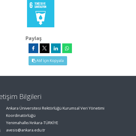
Paylaş
Atıf İçin Kopyala
letişim Bilgileri
Ankara Üniversitesi Rektörlüğü Kurumsal Veri Yönetimi
Koordinatörlüğü
Yenimahalle/Ankara-TÜRKİYE
avesis@ankara.edu.tr