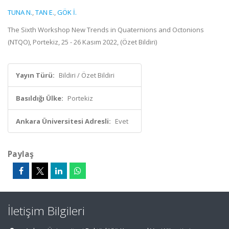
TUNA N.
,
TAN E.
,
GÖK İ.
The Sixth Workshop New Trends in Quaternions and Octonions
(NTQO), Portekiz, 25 - 26 Kasım 2022, (Özet Bildiri)
Yayın Türü:
Bildiri / Özet Bildiri
Basıldığı Ülke:
Portekiz
Ankara Üniversitesi Adresli:
Evet
Paylaş
İletişim Bilgileri