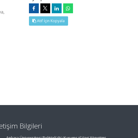
ya,
Atıf İçin Kopyala
letişim Bilgileri
Ankara Üniversitesi Rektörlüğü Kurumsal Veri Yönetimi