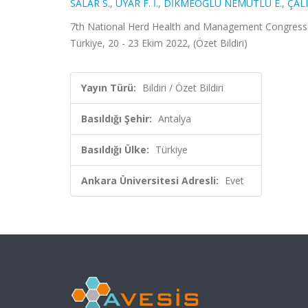
SALAR S.
,
UYAR F. İ.
,
DİKMEOĞLU NEMUTLU E.
,
ÇALI
7th National Herd Health and Management Congress 
Türkiye, 20 - 23 Ekim 2022, (Özet Bildiri)
Yayın Türü:
Bildiri / Özet Bildiri
Basıldığı Şehir:
Antalya
Basıldığı Ülke:
Türkiye
Ankara Üniversitesi Adresli:
Evet