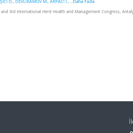
ŞICI O.
,
DEVLİKAMOV M.
,
ARPACI İ.
,
...Daha Fazla
and 3rd International Herd Health and Management Congress, Antal
İ