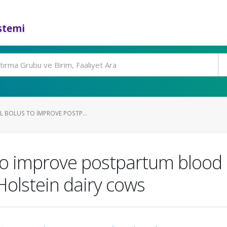
stemi
L BOLUS TO IMPROVE POSTP...
s to improve postpartum blood 
 Holstein dairy cows