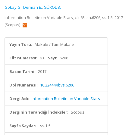
Gökay G.
,
Derman E.
,
GÜROL B.
Information Bulletin on Variable Stars, cilt.63, sa.6206, ss.1-5, 2017
(Scopus)
Yayın Türü:
Makale / Tam Makale
Cilt numarası:
63
Sayı:
6206
Basım Tarihi:
2017
Doi Numarası:
10.22444/ibvs.6206
Dergi Adı:
Information Bulletin on Variable Stars
Derginin Tarandığı İndeksler:
Scopus
Sayfa Sayıları:
ss.1-5