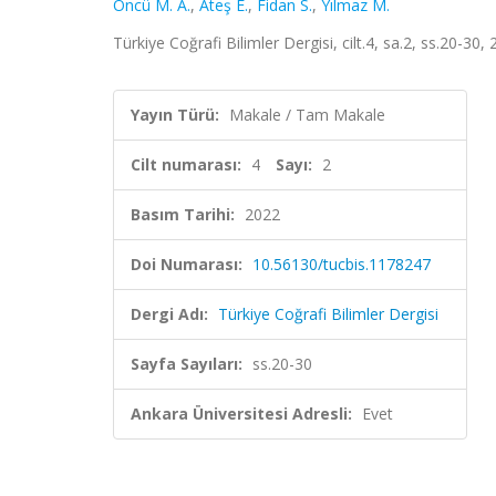
Öncü M. A.
,
Ateş E.
,
Fidan S.
,
Yılmaz M.
Türkiye Coğrafi Bilimler Dergisi, cilt.4, sa.2, ss.20-30
Yayın Türü:
Makale / Tam Makale
Cilt numarası:
4
Sayı:
2
Basım Tarihi:
2022
Doi Numarası:
10.56130/tucbis.1178247
Dergi Adı:
Türkiye Coğrafi Bilimler Dergisi
Sayfa Sayıları:
ss.20-30
Ankara Üniversitesi Adresli:
Evet