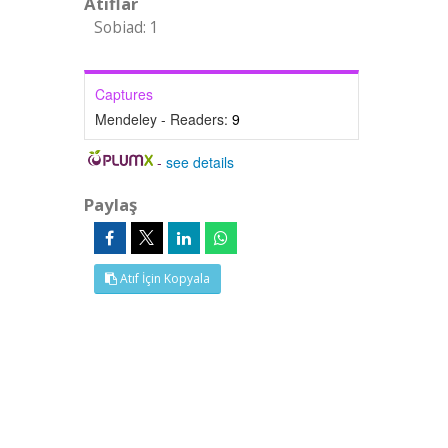
Atıflar
Sobiad: 1
Captures
Mendeley - Readers:
9
-
see details
Paylaş
Atıf İçin Kopyala