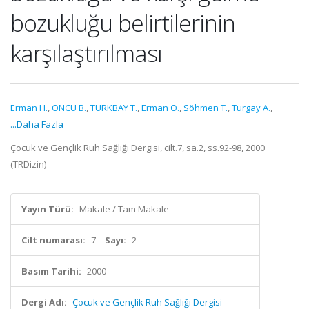
bozukluğu belirtilerinin
karşılaştırılması
Erman H.
,
ÖNCÜ B.
,
TÜRKBAY T.
,
Erman Ö.
,
Söhmen T.
,
Turgay A.
,
...Daha Fazla
Çocuk ve Gençlik Ruh Sağlığı Dergisi, cilt.7, sa.2, ss.92-98, 2000
(TRDizin)
Yayın Türü:
Makale / Tam Makale
Cilt numarası:
7
Sayı:
2
Basım Tarihi:
2000
Dergi Adı:
Çocuk ve Gençlik Ruh Sağlığı Dergisi