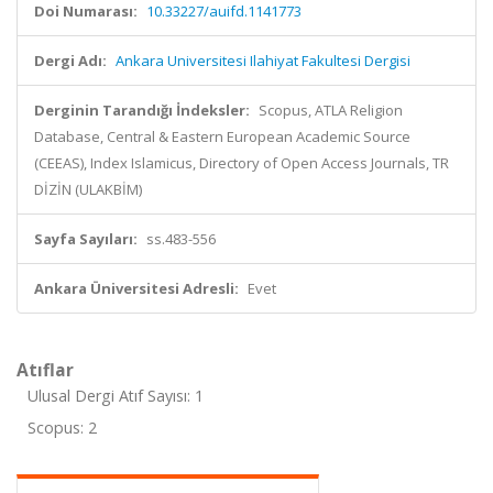
Doi Numarası:
10.33227/auifd.1141773
Dergi Adı:
Ankara Universitesi Ilahiyat Fakultesi Dergisi
Derginin Tarandığı İndeksler:
Scopus, ATLA Religion
Database, Central & Eastern European Academic Source
(CEEAS), Index Islamicus, Directory of Open Access Journals, TR
DİZİN (ULAKBİM)
Sayfa Sayıları:
ss.483-556
Ankara Üniversitesi Adresli:
Evet
Atıflar
Ulusal Dergi Atıf Sayısı: 1
Scopus: 2