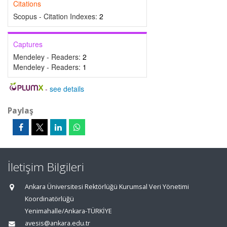
Citations
Scopus - Citation Indexes:
2
Captures
Mendeley - Readers:
2
Mendeley - Readers:
1
-
see details
Paylaş
İletişim Bilgileri
Ankara Üniversitesi Rektörlüğü Kurumsal Veri Yönetimi
Koordinatörlüğü
Yenimahalle/Ankara-TÜRKİYE
avesis@ankara.edu.tr