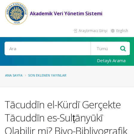
Akademik Veri Yönetim Sistemi
Araştırmacı Girişi
English
Ara
Detaylı Arama
ANA SAYFA
SON EKLENEN YAYINLAR
Tācuddīn el-Kürdī Gerçekte
Tācuddīn es-Sulṭānyūkī
Olabilir mi? Biyo-Bibliyografik