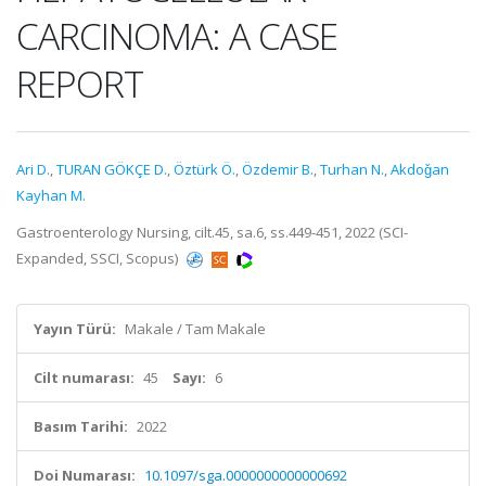
CARCINOMA: A CASE
REPORT
Ari D.
,
TURAN GÖKÇE D.
,
Öztürk Ö.
,
Özdemir B.
,
Turhan N.
,
Akdoǧan
Kayhan M.
Gastroenterology Nursing, cilt.45, sa.6, ss.449-451, 2022 (SCI-
Expanded, SSCI, Scopus)
Yayın Türü:
Makale / Tam Makale
Cilt numarası:
45
Sayı:
6
Basım Tarihi:
2022
Doi Numarası:
10.1097/sga.0000000000000692