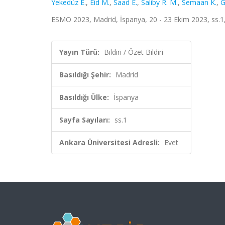
Yekedüz E.
,
Eid M.
,
Saad E.
,
Saliby R. M.
,
Semaan K.
,
G
ESMO 2023, Madrid, İspanya, 20 - 23 Ekim 2023, ss.1, 
Yayın Türü:
Bildiri / Özet Bildiri
Basıldığı Şehir:
Madrid
Basıldığı Ülke:
İspanya
Sayfa Sayıları:
ss.1
Ankara Üniversitesi Adresli:
Evet