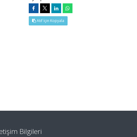
Atıf İçin Kopyala
letişim Bilgileri