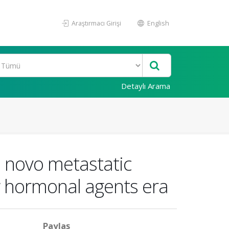
Araştırmacı Girişi
English
Detaylı Arama
de novo metastatic
w hormonal agents era
Paylaş