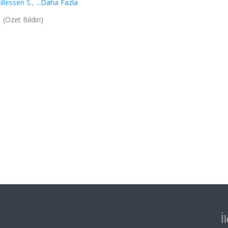
illessen S.
,
...Daha Fazla
(Özet Bildiri)
İ