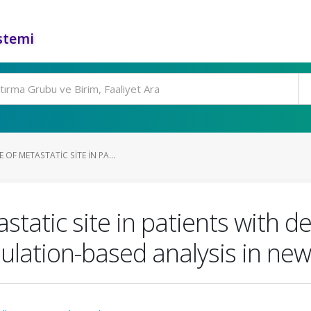
stemi
OF METASTATIC SITE IN PA...
static site in patients with 
pulation-based analysis in ne