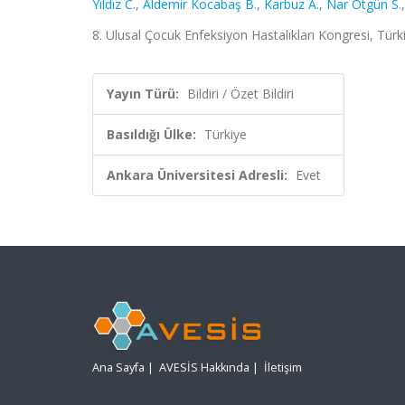
Yıldız C.
,
Aldemir Kocabaş B.
,
Karbuz A.
,
Nar Ötgün S.
8. Ulusal Çocuk Enfeksiyon Hastalıkları Kongresi, Türki
Yayın Türü:
Bildiri / Özet Bildiri
Basıldığı Ülke:
Türkiye
Ankara Üniversitesi Adresli:
Evet
Ana Sayfa
|
AVESİS Hakkında
|
İletişim