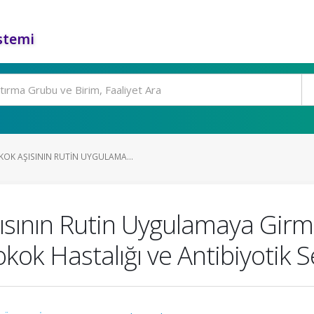
stemi
K AŞISININ RUTIN UYGULAMA...
sının Rutin Uygulamaya Gir
ok Hastalığı ve Antibiyotik Se