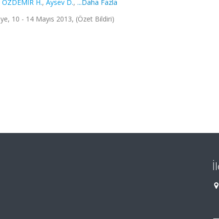
,
ÖZDEMİR H.
,
Aysev D.
,
...Daha Fazla
ye, 10 - 14 Mayıs 2013, (Özet Bildiri)
İ