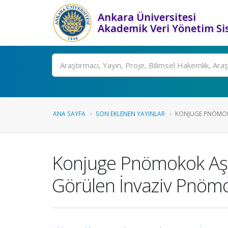
Ankara Üniversitesi
Akademik Veri Yönetim Si
Ara
ANA SAYFA
SON EKLENEN YAYINLAR
KONJUGE PNÖMOKO
Konjuge Pnömokok Aşı
Görülen İnvaziv Pnömok