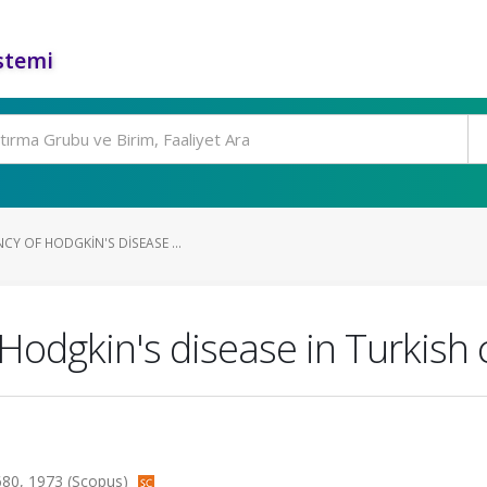
stemi
CY OF HODGKIN'S DISEASE ...
Hodgkin's disease in Turkish c
8-680, 1973 (Scopus)