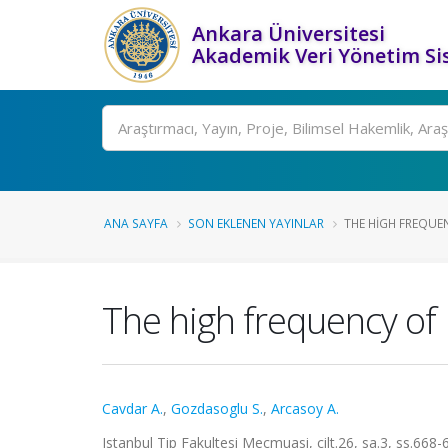
Ankara Üniversitesi
Akademik Veri Yönetim Si
Ara
ANA SAYFA
SON EKLENEN YAYINLAR
THE HIGH FREQUEN
The high frequency of 
Cavdar A.
,
Gozdasoglu S.
,
Arcasoy A.
Istanbul Tip Fakultesi Mecmuasi, cilt.26, sa.3, ss.66