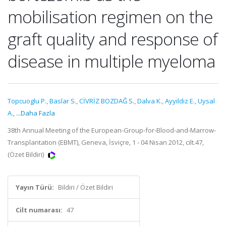
mobilisation regimen on the
graft quality and response of
disease in multiple myeloma
Topcuoglu P.
,
Baslar S.
,
CİVRİZ BOZDAĞ S.
,
Dalva K.
,
Ayyildiz E.
,
Uysal
A.
,
...Daha Fazla
38th Annual Meeting of the European-Group-for-Blood-and-Marrow-
Transplantation (EBMT), Geneva, İsviçre, 1 - 04 Nisan 2012, cilt.47,
(Özet Bildiri)
Yayın Türü:
Bildiri / Özet Bildiri
Cilt numarası:
47