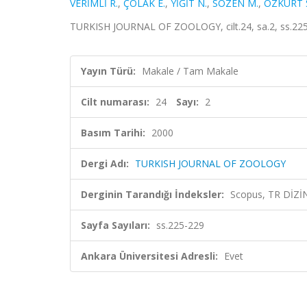
VERİMLİ R.
,
ÇOLAK E.
,
YİĞİT N.
,
SÖZEN M.
,
ÖZKURT Ş
TURKISH JOURNAL OF ZOOLOGY, cilt.24, sa.2, ss.225
Yayın Türü:
Makale / Tam Makale
Cilt numarası:
24
Sayı:
2
Basım Tarihi:
2000
Dergi Adı:
TURKISH JOURNAL OF ZOOLOGY
Derginin Tarandığı İndeksler:
Scopus, TR DİZİ
Sayfa Sayıları:
ss.225-229
Ankara Üniversitesi Adresli:
Evet