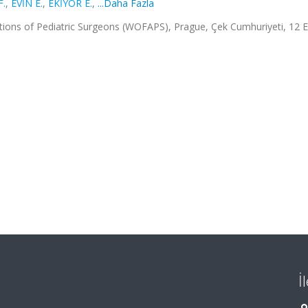
F.
,
EVİN E.
,
EKİYOR E.
,
...Daha Fazla
tions of Pediatric Surgeons (WOFAPS), Prague, Çek Cumhuriyeti, 12 
İ