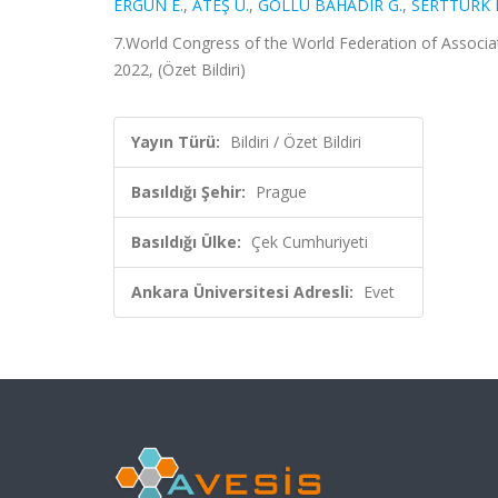
ERGÜN E.
,
ATEŞ U.
,
GÖLLÜ BAHADIR G.
,
SERTTÜRK 
7.World Congress of the World Federation of Associa
2022, (Özet Bildiri)
Yayın Türü:
Bildiri / Özet Bildiri
Basıldığı Şehir:
Prague
Basıldığı Ülke:
Çek Cumhuriyeti
Ankara Üniversitesi Adresli:
Evet