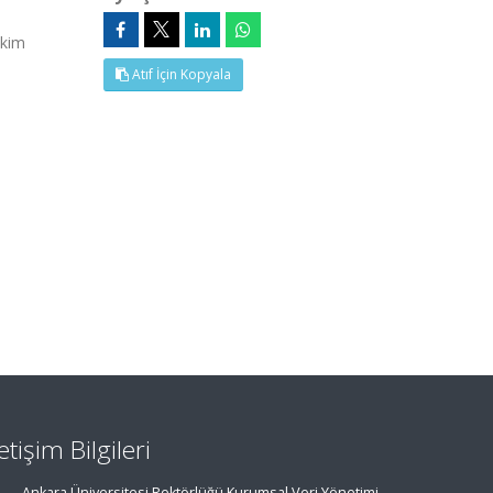
Ekim
Atıf İçin Kopyala
letişim Bilgileri
Ankara Üniversitesi Rektörlüğü Kurumsal Veri Yönetimi