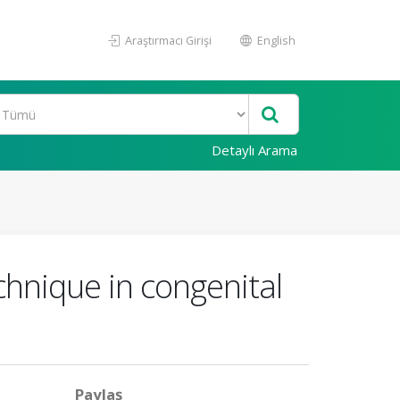
Araştırmacı Girişi
English
Detaylı Arama
chnique in congenital
Paylaş