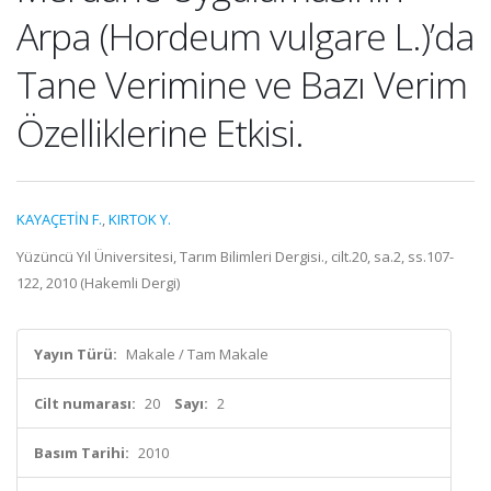
Arpa (Hordeum vulgare L.)’da
Tane Verimine ve Bazı Verim
Özelliklerine Etkisi.
KAYAÇETİN F.
,
KIRTOK Y.
Yüzüncü Yıl Üniversitesi, Tarım Bilimleri Dergisi., cilt.20, sa.2, ss.107-
122, 2010 (Hakemli Dergi)
Yayın Türü:
Makale / Tam Makale
Cilt numarası:
20
Sayı:
2
Basım Tarihi:
2010